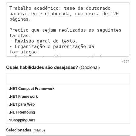
4527
Quais habilidades são desejadas?
(Opcional)
.NET Compact Framework
.NET Framework
.NET para Web
.NET Remoting
1ShoppingCart
3DS Max
Selecionadas
(max 5)
3GSM