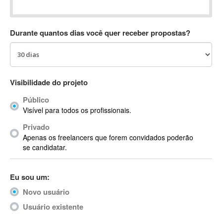
Absynth
AC Drives
Durante quantos dias você quer receber propostas?
AC3
ACARS
AccountMate
ACDSee
Visibilidade do projeto
ACID Pro
Público
ACPI
Visível para todos os profissionais.
Acrobat
Acrobat X
Privado
Apenas os freelancers que forem convidados poderão
Acronis
se candidatar.
ACT
Actian
Eu sou um:
Actimize
ActionScript
Novo usuário
ActionScript 3
Usuário existente
Active Directory