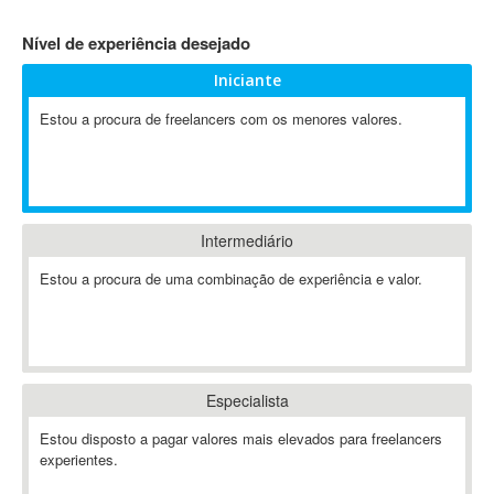
4D Dimension
Nível de experiência desejado
802.11
Iniciante
A&P
A-GPS
Estou a procura de freelancers com os menores valores.
A2Billing
AAUS Scientific Diver
Ab Initio
ABAP
Intermediário
Abaqus
Estou a procura de uma combinação de experiência e valor.
ABBYY FineReader
ABIS
AbleCommerce
Ableton
Especialista
Ableton Live
Ableton Push
Estou disposto a pagar valores mais elevados para freelancers
Abstract
experientes.
Abstract Window Toolkit (AWT)