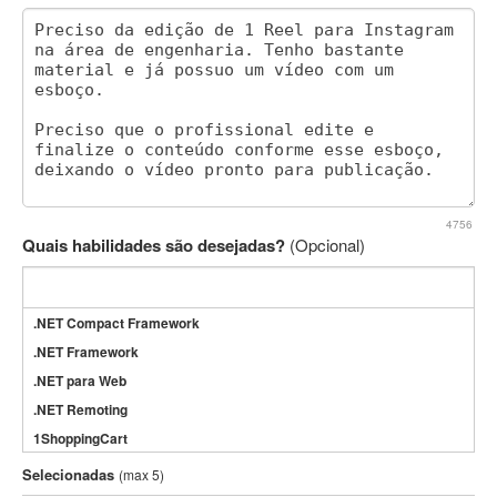
4756
Quais habilidades são desejadas?
(Opcional)
.NET Compact Framework
.NET Framework
.NET para Web
.NET Remoting
1ShoppingCart
3DS Max
Selecionadas
(max 5)
3GSM