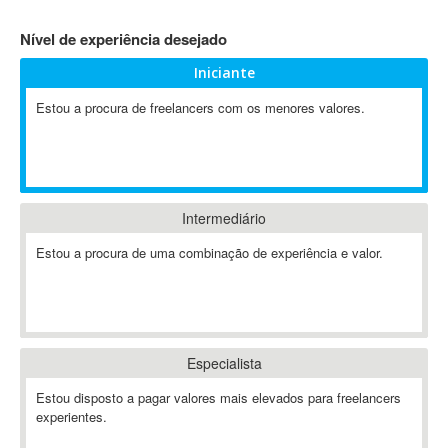
4D Dimension
Nível de experiência desejado
802.11
Iniciante
A&P
A-GPS
Estou a procura de freelancers com os menores valores.
A2Billing
AAUS Scientific Diver
Ab Initio
ABAP
Intermediário
Abaqus
Estou a procura de uma combinação de experiência e valor.
ABBYY FineReader
ABIS
AbleCommerce
Ableton
Especialista
Ableton Live
Ableton Push
Estou disposto a pagar valores mais elevados para freelancers
Abstract
experientes.
Abstract Window Toolkit (AWT)