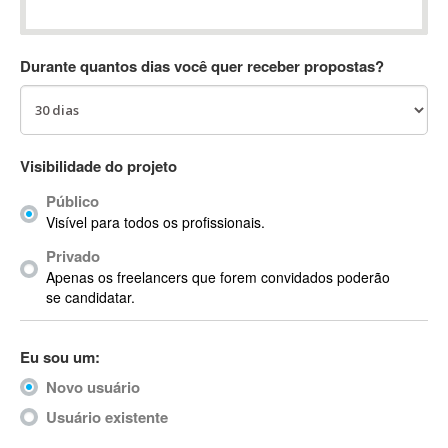
Absynth
AC Drives
Durante quantos dias você quer receber propostas?
AC3
ACARS
AccountMate
ACDSee
Visibilidade do projeto
ACID Pro
Público
ACPI
Visível para todos os profissionais.
Acrobat
Acrobat X
Privado
Apenas os freelancers que forem convidados poderão
Acronis
se candidatar.
ACT
Actian
Eu sou um:
Actimize
ActionScript
Novo usuário
ActionScript 3
Usuário existente
Active Directory