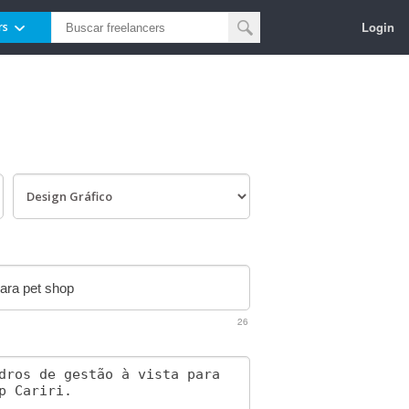
Login
rs
26