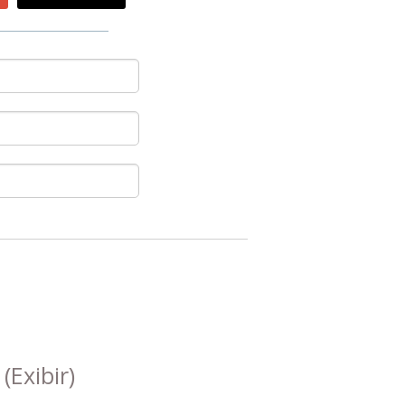
s
(Exibir)