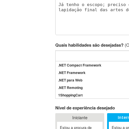
Quais habilidades são desejadas?
(O
.NET Compact Framework
.NET Framework
.NET para Web
.NET Remoting
1ShoppingCart
3DS Max
Nível de experiência desejado
3GSM
Iniciante
Inter
4D Dimension
802.11
Estou a procura de
Estou a p