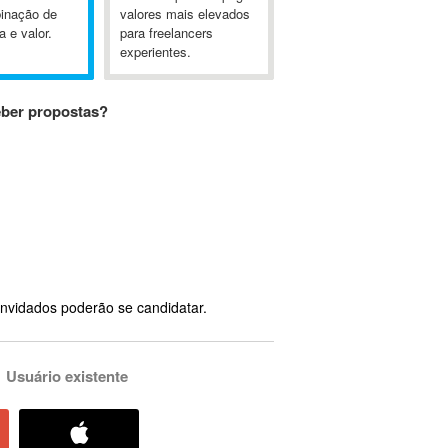
inação de
valores mais elevados
a e valor.
para freelancers
experientes.
eber propostas?
nvidados poderão se candidatar.
Usuário existente