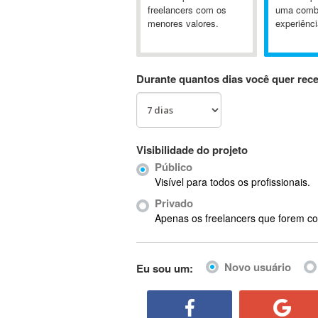
A&P
freelancers com os
uma comb
menores valores.
experiênci
A-GPS
A2Billing
AAUS Scientific Diver
Durante quantos dias você quer rec
Ab Initio
ABAP
Abaqus
ABBYY FineReader
Visibilidade do projeto
ABIS
Público
AbleCommerce
Visível para todos os profissionais.
Ableton
Privado
Ableton Live
Apenas os freelancers que forem co
Ableton Push
Abstract
Novo usuário
Eu sou um:
Abstract Window Toolkit (AWT)
Absynth
AC Drives