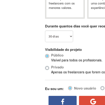
A&P
freelancers com os
uma comb
menores valores.
experiênci
A-GPS
A2Billing
AAUS Scientific Diver
Durante quantos dias você quer rec
Ab Initio
ABAP
Abaqus
ABBYY FineReader
Visibilidade do projeto
ABIS
Público
AbleCommerce
Visível para todos os profissionais.
Ableton
Privado
Ableton Live
Apenas os freelancers que forem co
Ableton Push
Abstract
Novo usuário
Eu sou um:
Abstract Window Toolkit (AWT)
Absynth
AC Drives