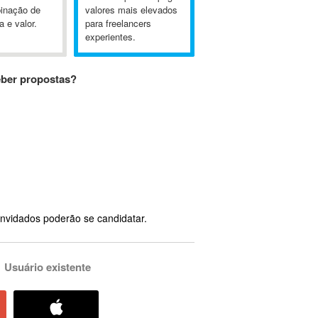
inação de
valores mais elevados
a e valor.
para freelancers
experientes.
eber propostas?
nvidados poderão se candidatar.
Usuário existente