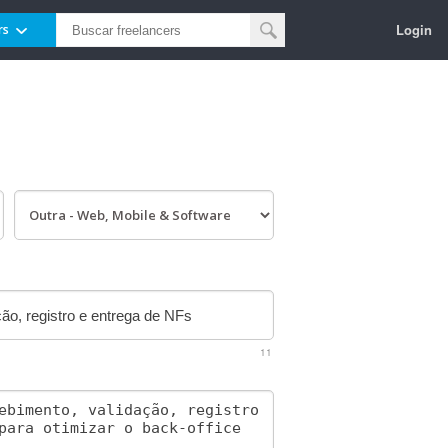
Login
rs
11