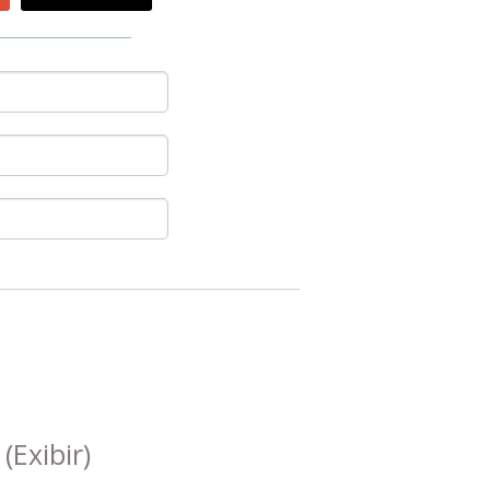
s
(Exibir)