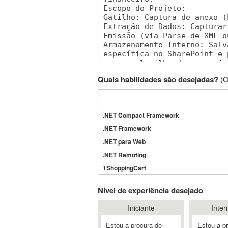
Quais habilidades são desejadas?
(O
.NET Compact Framework
.NET Framework
.NET para Web
.NET Remoting
1ShoppingCart
3DS Max
Nível de experiência desejado
3GSM
Iniciante
Inter
4D Dimension
802.11
Estou a procura de
Estou a p