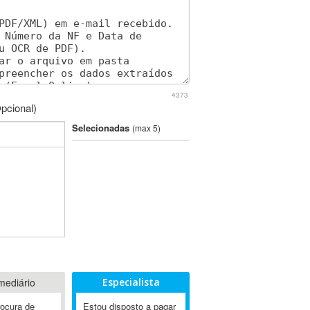
4373
pcional)
Selecionadas
(max 5)
mediário
Especialista
rocura de
Estou disposto a pagar