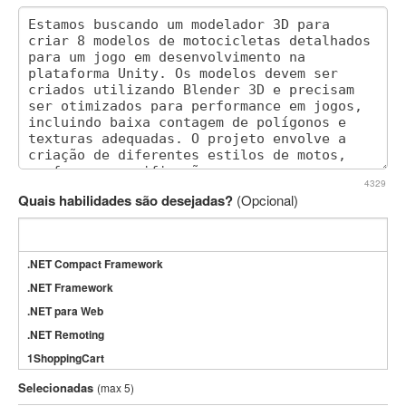
4329
Quais habilidades são desejadas?
(Opcional)
.NET Compact Framework
.NET Framework
.NET para Web
.NET Remoting
1ShoppingCart
3DS Max
Selecionadas
(max 5)
3GSM