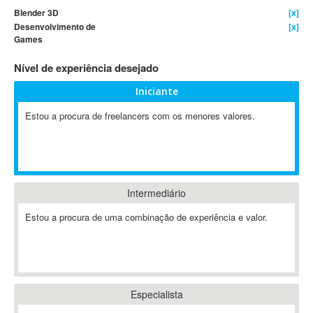
Blender 3D
[x]
4D Dimension
Desenvolvimento de
[x]
802.11
Games
A&P
Nível de experiência desejado
A-GPS
A2Billing
Iniciante
AAUS Scientific Diver
Estou a procura de freelancers com os menores valores.
Ab Initio
ABAP
Abaqus
ABBYY FineReader
Intermediário
ABIS
Estou a procura de uma combinação de experiência e valor.
AbleCommerce
Ableton
Ableton Live
Ableton Push
Abstract
Especialista
Abstract Window Toolkit (AWT)