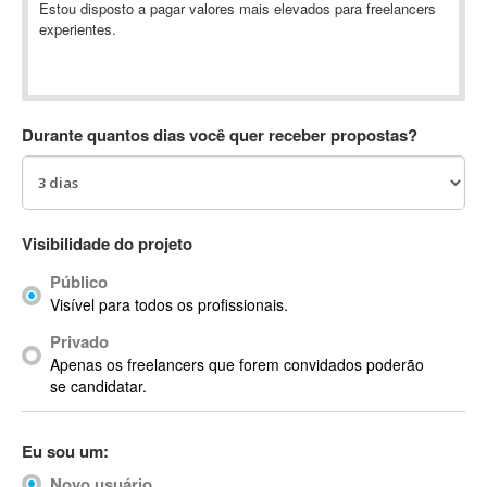
Estou disposto a pagar valores mais elevados para freelancers
Absynth
experientes.
AC Drives
AC3
ACARS
Durante quantos dias você quer receber propostas?
AccountMate
ACDSee
ACID Pro
ACPI
Visibilidade do projeto
Acrobat
Acrobat X
Público
Acronis
Visível para todos os profissionais.
ACT
Privado
Actian
Apenas os freelancers que forem convidados poderão
se candidatar.
Actimize
ActionScript
ActionScript 3
Eu sou um:
Active Directory
Novo usuário