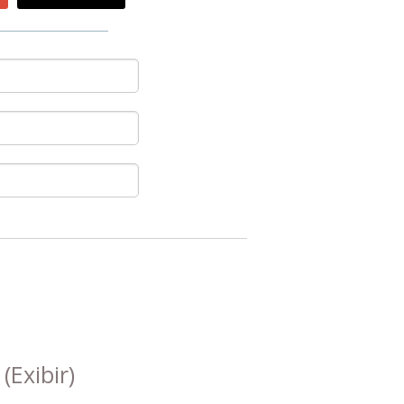
s
(Exibir)