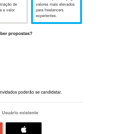
inação de
valores mais elevados
a e valor.
para freelancers
experientes.
eber propostas?
nvidados poderão se candidatar.
Usuário existente