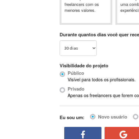
A&P
freelancers com os
uma comb
menores valores.
experiênci
A-GPS
A2Billing
AAUS Scientific Diver
Durante quantos dias você quer rec
Ab Initio
ABAP
Abaqus
ABBYY FineReader
Visibilidade do projeto
ABIS
Público
AbleCommerce
Visível para todos os profissionais.
Ableton
Privado
Ableton Live
Apenas os freelancers que forem co
Ableton Push
Abstract
Novo usuário
Eu sou um:
Abstract Window Toolkit (AWT)
Absynth
AC Drives