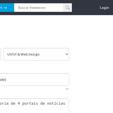
Login
rs
33