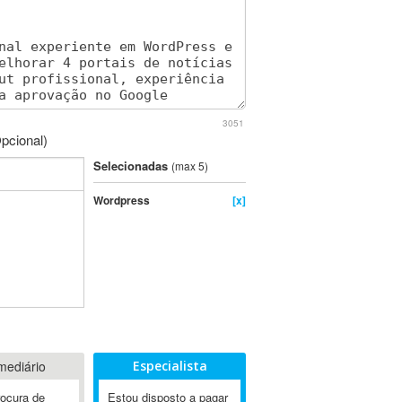
3051
pcional)
Selecionadas
(max 5)
Wordpress
[x]
mediário
Especialista
rocura de
Estou disposto a pagar