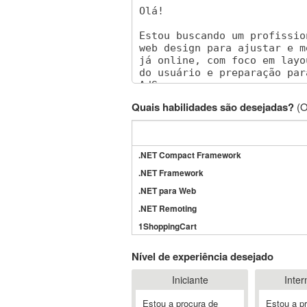
Quais habilidades são desejadas?
(O
.NET Compact Framework
.NET Framework
.NET para Web
.NET Remoting
1ShoppingCart
3DS Max
Nível de experiência desejado
3GSM
Iniciante
Inter
4D Dimension
802.11
Estou a procura de
Estou a p