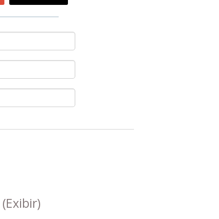
s
(Exibir)