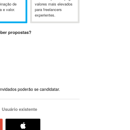
inação de
valores mais elevados
a e valor.
para freelancers
experientes.
eber propostas?
nvidados poderão se candidatar.
Usuário existente