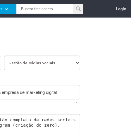
Login
rs
10