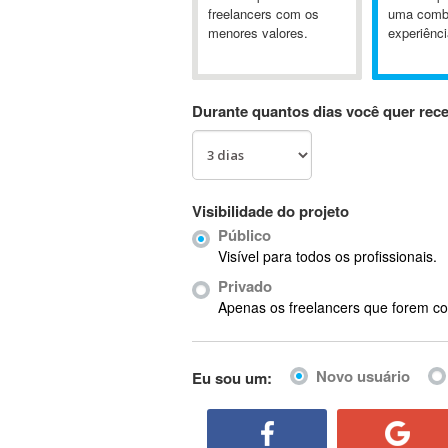
A&P
freelancers com os
uma comb
menores valores.
experiênci
A-GPS
A2Billing
AAUS Scientific Diver
Durante quantos dias você quer rec
Ab Initio
ABAP
Abaqus
ABBYY FineReader
Visibilidade do projeto
ABIS
Público
AbleCommerce
Visível para todos os profissionais.
Ableton
Privado
Ableton Live
Apenas os freelancers que forem co
Ableton Push
Abstract
Novo usuário
Eu sou um:
Abstract Window Toolkit (AWT)
Absynth
AC Drives