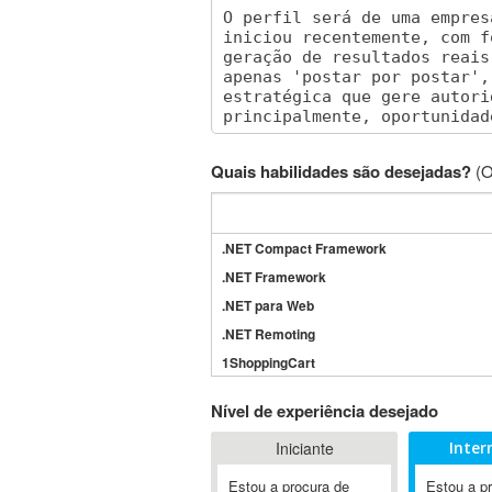
Quais habilidades são desejadas?
(O
.NET Compact Framework
.NET Framework
.NET para Web
.NET Remoting
1ShoppingCart
3DS Max
Nível de experiência desejado
3GSM
Iniciante
Inter
4D Dimension
802.11
Estou a procura de
Estou a p