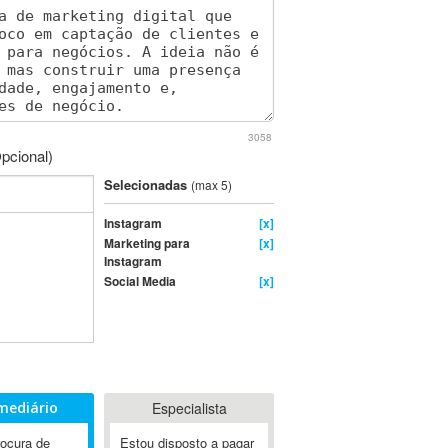
3058
pcional)
Selecionadas
(max 5)
Instagram
[x]
Marketing para
[x]
Instagram
Social Media
[x]
mediário
Especialista
rocura de
Estou disposto a pagar