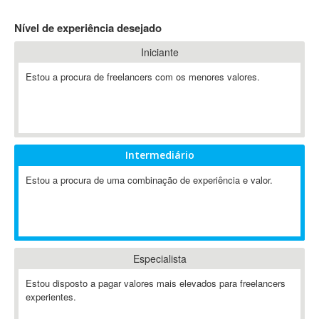
4D Dimension
Nível de experiência desejado
802.11
Iniciante
A&P
A-GPS
Estou a procura de freelancers com os menores valores.
A2Billing
AAUS Scientific Diver
Ab Initio
ABAP
Intermediário
Abaqus
Estou a procura de uma combinação de experiência e valor.
ABBYY FineReader
ABIS
AbleCommerce
Ableton
Especialista
Ableton Live
Ableton Push
Estou disposto a pagar valores mais elevados para freelancers
Abstract
experientes.
Abstract Window Toolkit (AWT)