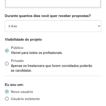
Absynth
AC Drives
Durante quantos dias você quer receber propostas?
AC3
ACARS
AccountMate
ACDSee
Visibilidade do projeto
ACID Pro
Público
ACPI
Visível para todos os profissionais.
Acrobat
Acrobat X
Privado
Apenas os freelancers que forem convidados poderão
Acronis
se candidatar.
ACT
Actian
Eu sou um:
Actimize
ActionScript
Novo usuário
ActionScript 3
Usuário existente
Active Directory