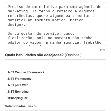
4702
Quais habilidades são desejadas?
(Opcional)
.NET Compact Framework
.NET Framework
.NET para Web
.NET Remoting
1ShoppingCart
3DS Max
Selecionadas
(max 5)
3GSM