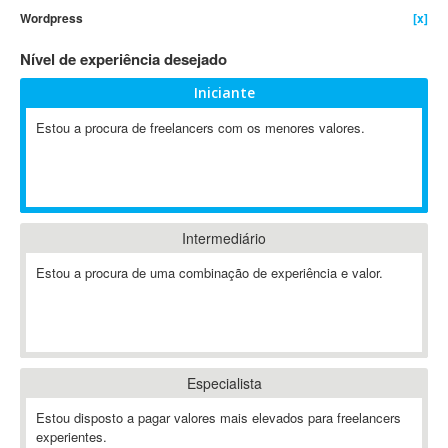
Wordpress
[x]
4D Dimension
802.11
Nível de experiência desejado
A&P
Iniciante
A-GPS
Estou a procura de freelancers com os menores valores.
A2Billing
AAUS Scientific Diver
Ab Initio
ABAP
Abaqus
Intermediário
ABBYY FineReader
Estou a procura de uma combinação de experiência e valor.
ABIS
AbleCommerce
Ableton
Ableton Live
Especialista
Ableton Push
Abstract
Estou disposto a pagar valores mais elevados para freelancers
experientes.
Abstract Window Toolkit (AWT)