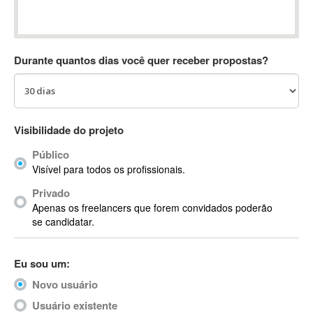
Absynth
AC Drives
AC3
Durante quantos dias você quer receber propostas?
ACARS
AccountMate
ACDSee
ACID Pro
Visibilidade do projeto
ACPI
Público
Acrobat
Visível para todos os profissionais.
Acrobat X
Privado
Acronis
Apenas os freelancers que forem convidados poderão
ACT
se candidatar.
Actian
Actimize
Eu sou um:
ActionScript
Novo usuário
ActionScript 3
Active Directory
Usuário existente