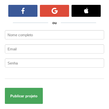
ActiveCollab
ActiveX
ActiveX Data Objects (ADO)
Ada
ou
Adianti Framework
ADK
Administração
Administração Acadêmica
Administração de Artistas e Repertórios
Administração de Banco de Dados
Administração de Redes
Administração PostgreSQL
Administrador de Sistemas
ADO.NET
ADO.NET Entity Framework
Publicar projeto
Adobe After Effects
Adobe AIR