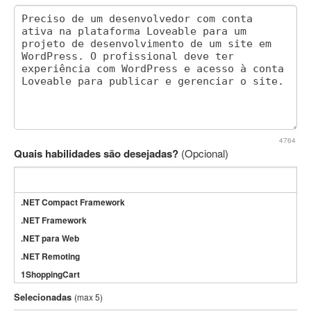
4764
Quais habilidades são desejadas?
(Opcional)
.NET Compact Framework
.NET Framework
.NET para Web
.NET Remoting
1ShoppingCart
3DS Max
Selecionadas
(max 5)
3GSM