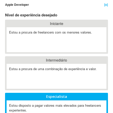
Apple Developer
[x]
4D Dimension
802.11
Nível de experiência desejado
A&P
Iniciante
A-GPS
Estou a procura de freelancers com os menores valores.
A2Billing
AAUS Scientific Diver
Ab Initio
ABAP
Abaqus
Intermediário
ABBYY FineReader
Estou a procura de uma combinação de experiência e valor.
ABIS
AbleCommerce
Ableton
Ableton Live
Especialista
Ableton Push
Abstract
Estou disposto a pagar valores mais elevados para freelancers
experientes.
Abstract Window Toolkit (AWT)