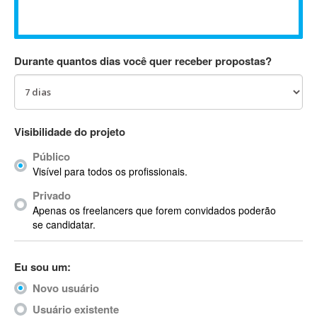
Absynth
AC Drives
AC3
Durante quantos dias você quer receber propostas?
ACARS
AccountMate
ACDSee
ACID Pro
Visibilidade do projeto
ACPI
Público
Acrobat
Visível para todos os profissionais.
Acrobat X
Privado
Acronis
Apenas os freelancers que forem convidados poderão
ACT
se candidatar.
Actian
Actimize
Eu sou um:
ActionScript
Novo usuário
ActionScript 3
Active Directory
Usuário existente