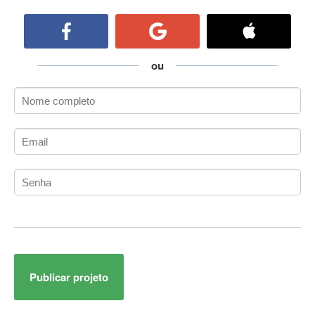
ActiveCollab
ActiveX
ActiveX Data Objects (ADO)
Ada
ou
Adianti Framework
ADK
Administração
Administração Acadêmica
Administração de Artistas e Repertórios
Administração de Banco de Dados
Administração de Redes
Administração PostgreSQL
Administrador de Sistemas
ADO.NET
ADO.NET Entity Framework
Publicar projeto
Adobe After Effects
Adobe AIR