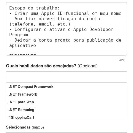
4228
Quais habilidades são desejadas?
(Opcional)
.NET Compact Framework
.NET Framework
.NET para Web
.NET Remoting
1ShoppingCart
3DS Max
Selecionadas
(max 5)
3GSM