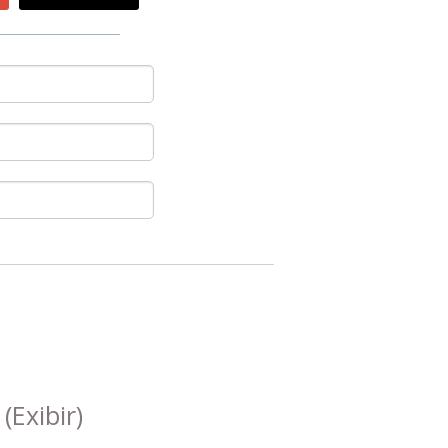
s
(Exibir)