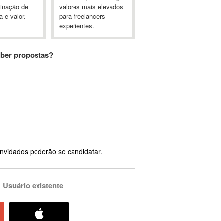
inação de
valores mais elevados
a e valor.
para freelancers
experientes.
eber propostas?
nvidados poderão se candidatar.
Usuário existente