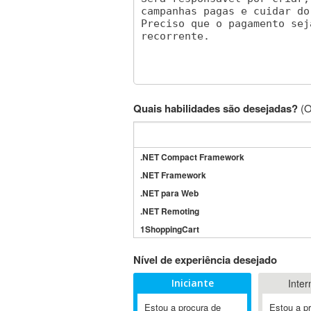
Quais habilidades são desejadas?
(O
.NET Compact Framework
.NET Framework
.NET para Web
.NET Remoting
1ShoppingCart
3DS Max
Nível de experiência desejado
3GSM
Iniciante
Inter
4D Dimension
802.11
Estou a procura de
Estou a p