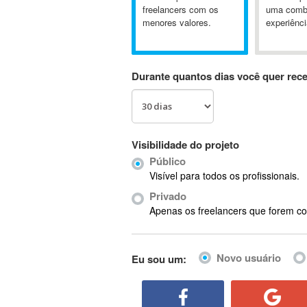
A&P
freelancers com os
uma comb
menores valores.
experiênci
A-GPS
A2Billing
AAUS Scientific Diver
Durante quantos dias você quer rec
Ab Initio
ABAP
Abaqus
ABBYY FineReader
Visibilidade do projeto
ABIS
Público
AbleCommerce
Visível para todos os profissionais.
Ableton
Privado
Ableton Live
Apenas os freelancers que forem co
Ableton Push
Abstract
Novo usuário
Eu sou um:
Abstract Window Toolkit (AWT)
Absynth
AC Drives