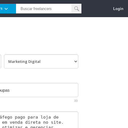
Login
rs
33