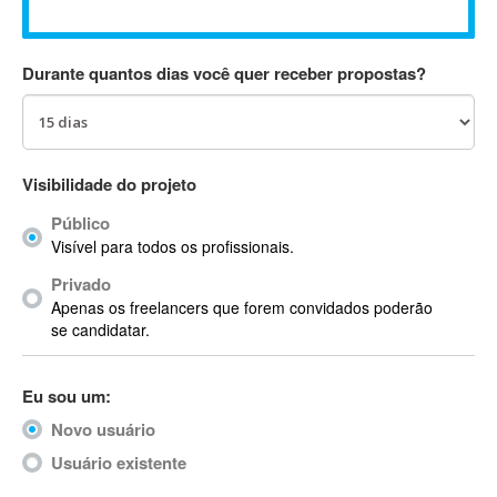
Absynth
AC Drives
Durante quantos dias você quer receber propostas?
AC3
ACARS
AccountMate
ACDSee
Visibilidade do projeto
ACID Pro
Público
ACPI
Visível para todos os profissionais.
Acrobat
Acrobat X
Privado
Apenas os freelancers que forem convidados poderão
Acronis
se candidatar.
ACT
Actian
Eu sou um:
Actimize
ActionScript
Novo usuário
ActionScript 3
Usuário existente
Active Directory