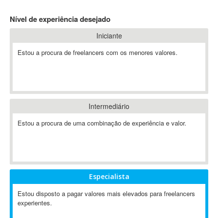
4D Dimension
Nível de experiência desejado
802.11
Iniciante
A&P
A-GPS
Estou a procura de freelancers com os menores valores.
A2Billing
AAUS Scientific Diver
Ab Initio
ABAP
Intermediário
Abaqus
Estou a procura de uma combinação de experiência e valor.
ABBYY FineReader
ABIS
AbleCommerce
Ableton
Especialista
Ableton Live
Ableton Push
Estou disposto a pagar valores mais elevados para freelancers
Abstract
experientes.
Abstract Window Toolkit (AWT)