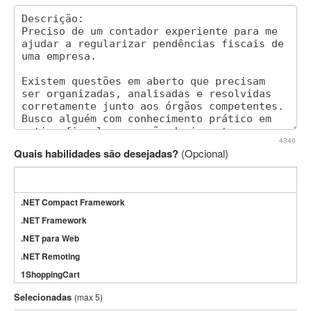
4340
Quais habilidades são desejadas?
(Opcional)
.NET Compact Framework
.NET Framework
.NET para Web
.NET Remoting
1ShoppingCart
3DS Max
Selecionadas
(max 5)
3GSM