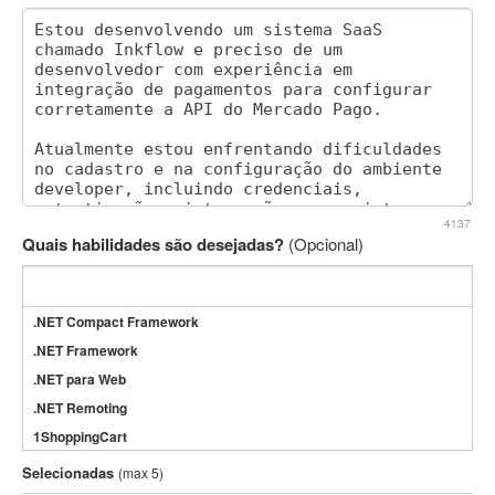
4137
Quais habilidades são desejadas?
(Opcional)
.NET Compact Framework
.NET Framework
.NET para Web
.NET Remoting
1ShoppingCart
3DS Max
Selecionadas
(max 5)
3GSM