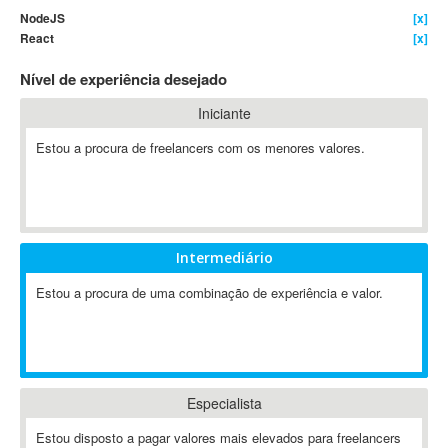
NodeJS
[x]
4D Dimension
React
[x]
802.11
Nível de experiência desejado
A&P
A-GPS
Iniciante
A2Billing
Estou a procura de freelancers com os menores valores.
AAUS Scientific Diver
Ab Initio
ABAP
Abaqus
Intermediário
ABBYY FineReader
ABIS
Estou a procura de uma combinação de experiência e valor.
AbleCommerce
Ableton
Ableton Live
Ableton Push
Especialista
Abstract
Estou disposto a pagar valores mais elevados para freelancers
Abstract Window Toolkit (AWT)