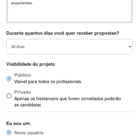
experientes.
Absynth
AC Drives
AC3
ACARS
Durante quantos dias você quer receber propostas?
AccountMate
ACDSee
ACID Pro
ACPI
Visibilidade do projeto
Acrobat
Público
Acrobat X
Visível para todos os profissionais.
Acronis
Privado
ACT
Apenas os freelancers que forem convidados poderão
Actian
se candidatar.
Actimize
ActionScript
Eu sou um:
ActionScript 3
Novo usuário
Active Directory