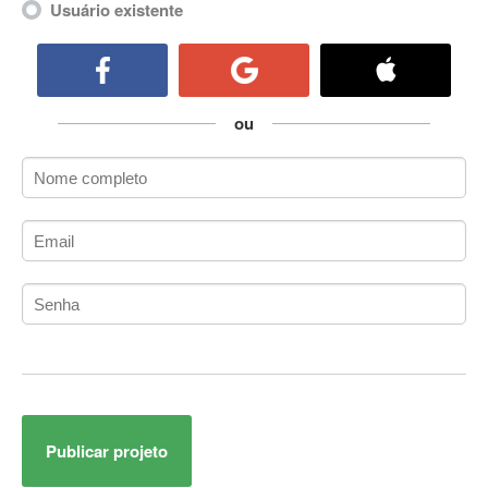
Usuário existente
ActiveCollab
ActiveX
ActiveX Data Objects (ADO)
Ada
ou
Adianti Framework
ADK
Administração
Administração Acadêmica
Administração de Artistas e Repertórios
Administração de Banco de Dados
Administração de Redes
Administração PostgreSQL
Administrador de Sistemas
ADO.NET
ADO.NET Entity Framework
Adobe After Effects
Publicar projeto
Adobe AIR