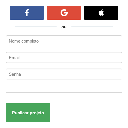
ActiveCollab
ActiveX
ActiveX Data Objects (ADO)
Ada
ou
Adianti Framework
ADK
Administração
Administração Acadêmica
Administração de Artistas e Repertórios
Administração de Banco de Dados
Administração de Redes
Administração PostgreSQL
Administrador de Sistemas
ADO.NET
ADO.NET Entity Framework
Publicar projeto
Adobe After Effects
Adobe AIR