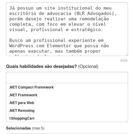
3558
Quais habilidades são desejadas?
(Opcional)
.NET Compact Framework
.NET Framework
.NET para Web
.NET Remoting
1ShoppingCart
3DS Max
Selecionadas
(max 5)
3GSM