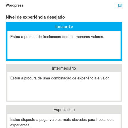
Wordpress
[x]
4D Dimension
802.11
Nível de experiência desejado
A&P
Iniciante
A-GPS
Estou a procura de freelancers com os menores valores.
A2Billing
AAUS Scientific Diver
Ab Initio
ABAP
Abaqus
Intermediário
ABBYY FineReader
Estou a procura de uma combinação de experiência e valor.
ABIS
AbleCommerce
Ableton
Ableton Live
Especialista
Ableton Push
Abstract
Estou disposto a pagar valores mais elevados para freelancers
experientes.
Abstract Window Toolkit (AWT)