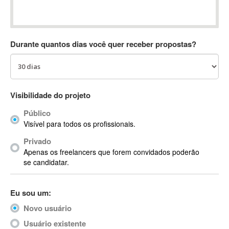
Absynth
AC Drives
AC3
Durante quantos dias você quer receber propostas?
ACARS
AccountMate
ACDSee
ACID Pro
Visibilidade do projeto
ACPI
Público
Acrobat
Visível para todos os profissionais.
Acrobat X
Privado
Acronis
Apenas os freelancers que forem convidados poderão
ACT
se candidatar.
Actian
Actimize
Eu sou um:
ActionScript
Novo usuário
ActionScript 3
Active Directory
Usuário existente