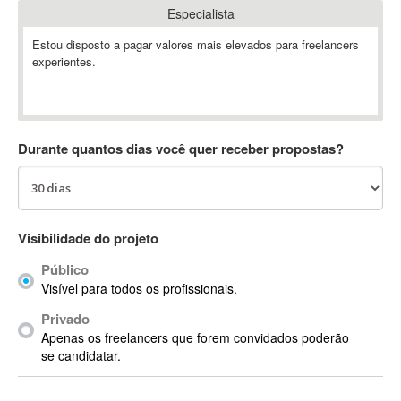
Especialista
Absynth
AC Drives
Estou disposto a pagar valores mais elevados para freelancers
experientes.
AC3
ACARS
AccountMate
ACDSee
Durante quantos dias você quer receber propostas?
ACID Pro
ACPI
Acrobat
Acrobat X
Visibilidade do projeto
Acronis
Público
ACT
Visível para todos os profissionais.
Actian
Privado
Actimize
Apenas os freelancers que forem convidados poderão
ActionScript
se candidatar.
ActionScript 3
Active Directory