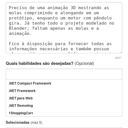
4657
Quais habilidades são desejadas?
(Opcional)
.NET Compact Framework
.NET Framework
.NET para Web
.NET Remoting
1ShoppingCart
3DS Max
Selecionadas
(max 5)
3GSM