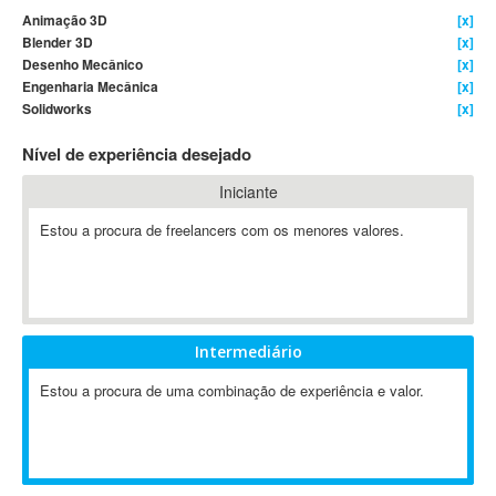
Animação 3D
[x]
4D Dimension
Blender 3D
[x]
802.11
Desenho Mecânico
[x]
A&P
Engenharia Mecânica
[x]
Solidworks
[x]
A-GPS
A2Billing
Nível de experiência desejado
AAUS Scientific Diver
Iniciante
Ab Initio
ABAP
Estou a procura de freelancers com os menores valores.
Abaqus
ABBYY FineReader
ABIS
AbleCommerce
Intermediário
Ableton
Estou a procura de uma combinação de experiência e valor.
Ableton Live
Ableton Push
Abstract
Abstract Window Toolkit (AWT)