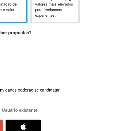
inação de
valores mais elevados
a e valor.
para freelancers
experientes.
eber propostas?
nvidados poderão se candidatar.
Usuário existente