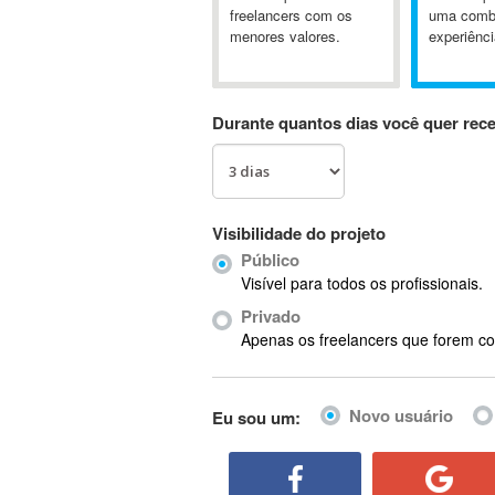
A&P
freelancers com os
uma comb
menores valores.
experiênci
A-GPS
A2Billing
AAUS Scientific Diver
Durante quantos dias você quer rec
Ab Initio
ABAP
Abaqus
ABBYY FineReader
Visibilidade do projeto
ABIS
Público
AbleCommerce
Visível para todos os profissionais.
Ableton
Privado
Ableton Live
Apenas os freelancers que forem co
Ableton Push
Abstract
Novo usuário
Eu sou um:
Abstract Window Toolkit (AWT)
Absynth
AC Drives