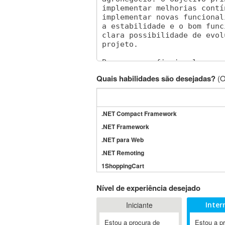
Quais habilidades são desejadas?
(O
.NET Compact Framework
.NET Framework
.NET para Web
.NET Remoting
1ShoppingCart
3DS Max
Nível de experiência desejado
3GSM
Iniciante
Inter
4D Dimension
802.11
Estou a procura de
Estou a p