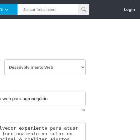
Login
rs
19