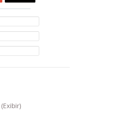
s
(Exibir)