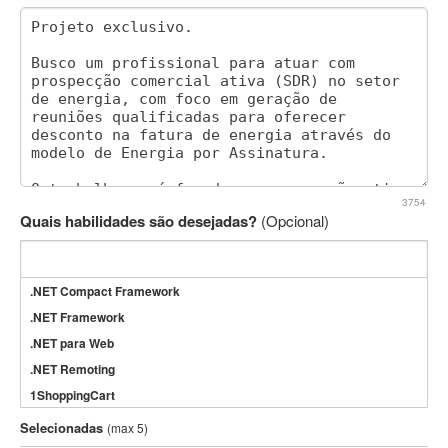
3754
Quais habilidades são desejadas?
(Opcional)
.NET Compact Framework
.NET Framework
.NET para Web
.NET Remoting
1ShoppingCart
3DS Max
Selecionadas
(max 5)
3GSM