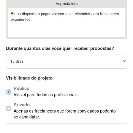
Especialista
Absynth
AC Drives
Estou disposto a pagar valores mais elevados para freelancers
experientes.
AC3
ACARS
AccountMate
ACDSee
Durante quantos dias você quer receber propostas?
ACID Pro
ACPI
Acrobat
Acrobat X
Visibilidade do projeto
Acronis
Público
ACT
Visível para todos os profissionais.
Actian
Privado
Actimize
Apenas os freelancers que forem convidados poderão
ActionScript
se candidatar.
ActionScript 3
Active Directory