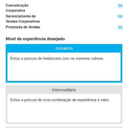
Comunicação
[x]
4D Dimension
Corporativa
802.11
Gerenciamento de
[x]
Vendas Corporativas
A&P
Promoção de Vendas
[x]
A-GPS
A2Billing
Nível de experiência desejado
AAUS Scientific Diver
Iniciante
Ab Initio
Estou a procura de freelancers com os menores valores.
ABAP
Abaqus
ABBYY FineReader
ABIS
AbleCommerce
Intermediário
Ableton
Estou a procura de uma combinação de experiência e valor.
Ableton Live
Ableton Push
Abstract
Abstract Window Toolkit (AWT)