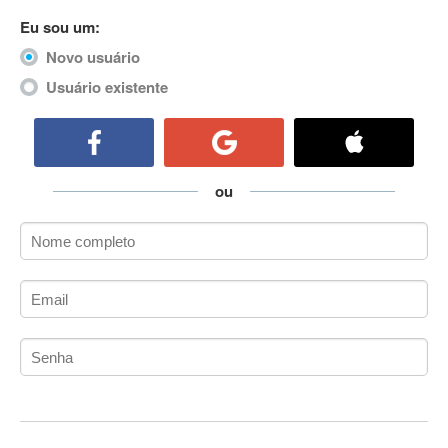
ActiveCollab
Eu sou um:
ActiveX
Novo usuário
ActiveX Data Objects (ADO)
Usuário existente
Ada
Adianti Framework
ADK
Administração
ou
Administração Acadêmica
Administração de Artistas e Repertórios
Administração de Banco de Dados
Administração de Redes
Administração PostgreSQL
Administrador de Sistemas
ADO.NET
ADO.NET Entity Framework
Adobe After Effects
Adobe AIR