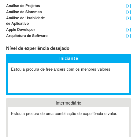
Análise de Projetos
[x]
4D Dimension
Análise de Sistemas
[x]
802.11
Análise de Usabiidade
[x]
de Aplicativo
A&P
Apple Developer
[x]
A-GPS
Arquitetura de Software
[x]
A2Billing
Nível de experiência desejado
AAUS Scientific Diver
Ab Initio
Iniciante
ABAP
Estou a procura de freelancers com os menores valores.
Abaqus
ABBYY FineReader
ABIS
AbleCommerce
Intermediário
Ableton
Ableton Live
Estou a procura de uma combinação de experiência e valor.
Ableton Push
Abstract
Abstract Window Toolkit (AWT)