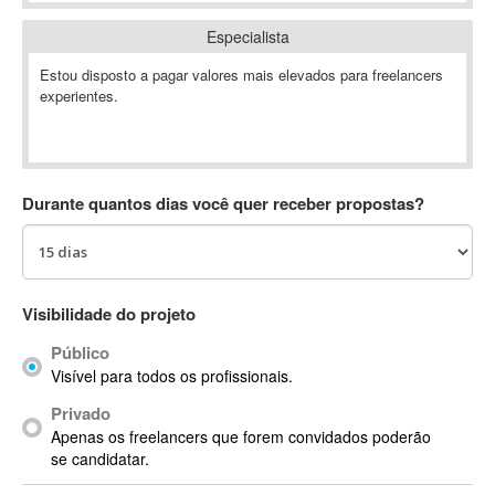
Absynth
Especialista
AC Drives
Estou disposto a pagar valores mais elevados para freelancers
AC3
experientes.
ACARS
AccountMate
ACDSee
ACID Pro
Durante quantos dias você quer receber propostas?
ACPI
Acrobat
Acrobat X
Acronis
Visibilidade do projeto
ACT
Público
Actian
Visível para todos os profissionais.
Actimize
Privado
ActionScript
Apenas os freelancers que forem convidados poderão
ActionScript 3
se candidatar.
Active Directory