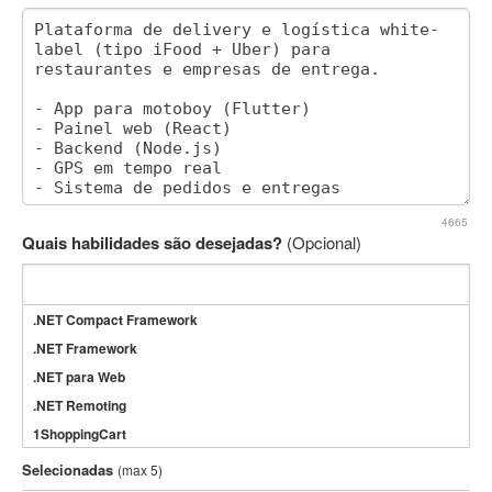
4665
Quais habilidades são desejadas?
(Opcional)
.NET Compact Framework
.NET Framework
.NET para Web
.NET Remoting
1ShoppingCart
3DS Max
Selecionadas
(max 5)
3GSM