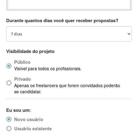
Absynth
AC Drives
Durante quantos dias você quer receber propostas?
AC3
ACARS
AccountMate
ACDSee
Visibilidade do projeto
ACID Pro
Público
ACPI
Visível para todos os profissionais.
Acrobat
Acrobat X
Privado
Apenas os freelancers que forem convidados poderão
Acronis
se candidatar.
ACT
Actian
Eu sou um:
Actimize
ActionScript
Novo usuário
ActionScript 3
Usuário existente
Active Directory