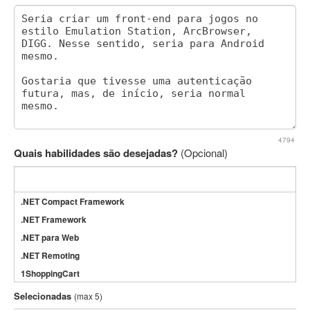
4794
Quais habilidades são desejadas?
(Opcional)
.NET Compact Framework
.NET Framework
.NET para Web
.NET Remoting
1ShoppingCart
3DS Max
Selecionadas
(max 5)
3GSM