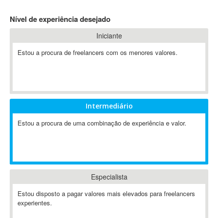
4D Dimension
Nível de experiência desejado
802.11
Iniciante
A&P
A-GPS
Estou a procura de freelancers com os menores valores.
A2Billing
AAUS Scientific Diver
Ab Initio
ABAP
Intermediário
Abaqus
Estou a procura de uma combinação de experiência e valor.
ABBYY FineReader
ABIS
AbleCommerce
Ableton
Especialista
Ableton Live
Ableton Push
Estou disposto a pagar valores mais elevados para freelancers
Abstract
experientes.
Abstract Window Toolkit (AWT)