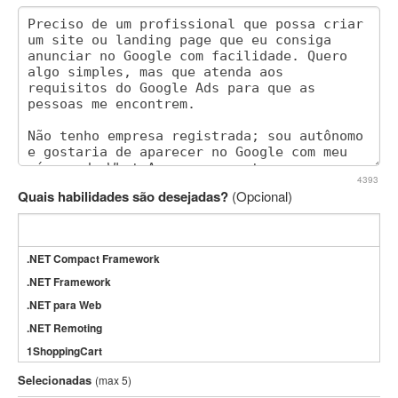
4393
Quais habilidades são desejadas?
(Opcional)
.NET Compact Framework
.NET Framework
.NET para Web
.NET Remoting
1ShoppingCart
3DS Max
Selecionadas
(max 5)
3GSM