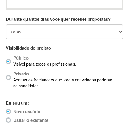
Absynth
AC Drives
Durante quantos dias você quer receber propostas?
AC3
ACARS
AccountMate
ACDSee
Visibilidade do projeto
ACID Pro
Público
ACPI
Visível para todos os profissionais.
Acrobat
Acrobat X
Privado
Apenas os freelancers que forem convidados poderão
Acronis
se candidatar.
ACT
Actian
Eu sou um:
Actimize
ActionScript
Novo usuário
ActionScript 3
Usuário existente
Active Directory