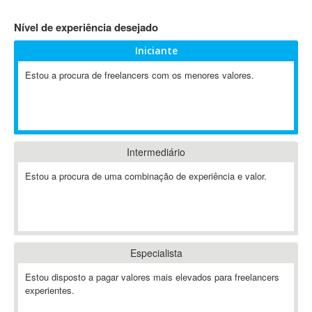
4D Dimension
Nível de experiência desejado
802.11
Iniciante
A&P
A-GPS
Estou a procura de freelancers com os menores valores.
A2Billing
AAUS Scientific Diver
Ab Initio
ABAP
Intermediário
Abaqus
Estou a procura de uma combinação de experiência e valor.
ABBYY FineReader
ABIS
AbleCommerce
Ableton
Especialista
Ableton Live
Ableton Push
Estou disposto a pagar valores mais elevados para freelancers
Abstract
experientes.
Abstract Window Toolkit (AWT)