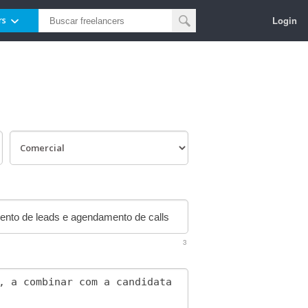
Login
rs
3