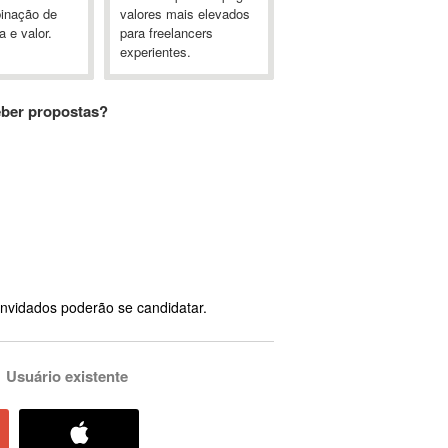
inação de
valores mais elevados
a e valor.
para freelancers
experientes.
eber propostas?
nvidados poderão se candidatar.
Usuário existente