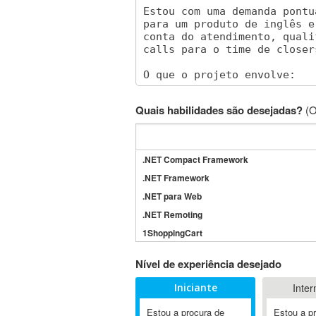
Quais habilidades são desejadas?
(O
.NET Compact Framework
.NET Framework
.NET para Web
.NET Remoting
1ShoppingCart
3DS Max
Nível de experiência desejado
3GSM
Iniciante
Inter
4D Dimension
802.11
Estou a procura de
Estou a p