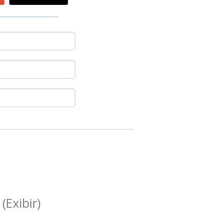
s
(Exibir)