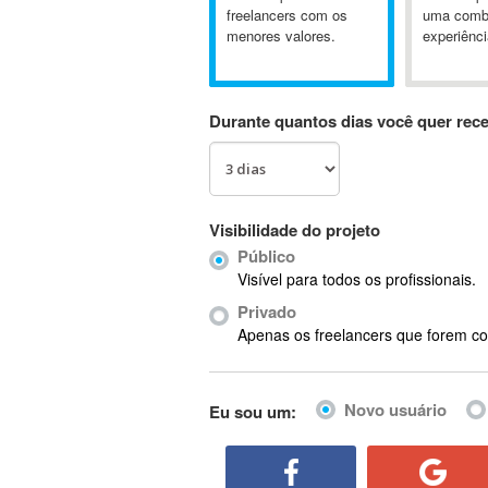
A&P
freelancers com os
uma comb
menores valores.
experiênci
A-GPS
A2Billing
AAUS Scientific Diver
Durante quantos dias você quer rec
Ab Initio
ABAP
Abaqus
ABBYY FineReader
Visibilidade do projeto
ABIS
Público
AbleCommerce
Visível para todos os profissionais.
Ableton
Privado
Ableton Live
Apenas os freelancers que forem co
Ableton Push
Abstract
Novo usuário
Eu sou um:
Abstract Window Toolkit (AWT)
Absynth
AC Drives