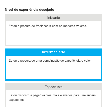
4D Dimension
Nível de experiência desejado
802.11
Iniciante
A&P
A-GPS
Estou a procura de freelancers com os menores valores.
A2Billing
AAUS Scientific Diver
Ab Initio
ABAP
Intermediário
Abaqus
Estou a procura de uma combinação de experiência e valor.
ABBYY FineReader
ABIS
AbleCommerce
Ableton
Especialista
Ableton Live
Ableton Push
Estou disposto a pagar valores mais elevados para freelancers
Abstract
experientes.
Abstract Window Toolkit (AWT)