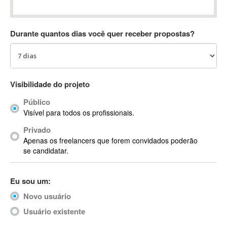
Absynth
AC Drives
Durante quantos dias você quer receber propostas?
AC3
ACARS
AccountMate
ACDSee
Visibilidade do projeto
ACID Pro
Público
ACPI
Visível para todos os profissionais.
Acrobat
Acrobat X
Privado
Apenas os freelancers que forem convidados poderão
Acronis
se candidatar.
ACT
Actian
Eu sou um:
Actimize
ActionScript
Novo usuário
ActionScript 3
Usuário existente
Active Directory