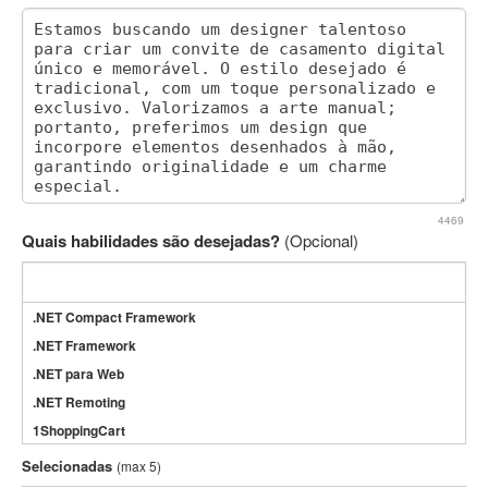
4469
Quais habilidades são desejadas?
(Opcional)
.NET Compact Framework
.NET Framework
.NET para Web
.NET Remoting
1ShoppingCart
3DS Max
Selecionadas
(max 5)
3GSM