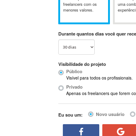
A&P
freelancers com os
uma comb
menores valores.
experiênci
A-GPS
A2Billing
AAUS Scientific Diver
Durante quantos dias você quer rec
Ab Initio
ABAP
Abaqus
ABBYY FineReader
Visibilidade do projeto
ABIS
Público
AbleCommerce
Visível para todos os profissionais.
Ableton
Privado
Ableton Live
Apenas os freelancers que forem co
Ableton Push
Abstract
Novo usuário
Eu sou um:
Abstract Window Toolkit (AWT)
Absynth
AC Drives