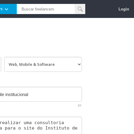
Login
rs
20