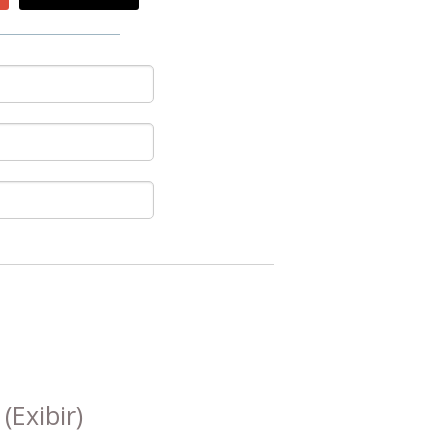
s
(Exibir)