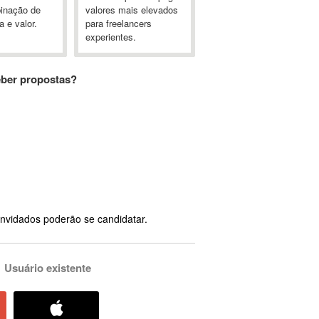
inação de
valores mais elevados
a e valor.
para freelancers
experientes.
eber propostas?
nvidados poderão se candidatar.
Usuário existente