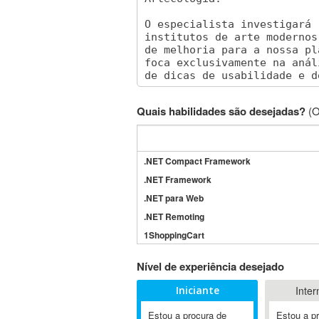
Quais habilidades são desejadas?
(O
.NET Compact Framework
.NET Framework
.NET para Web
.NET Remoting
1ShoppingCart
3DS Max
Nível de experiência desejado
3GSM
Iniciante
Inter
4D Dimension
802.11
Estou a procura de
Estou a p