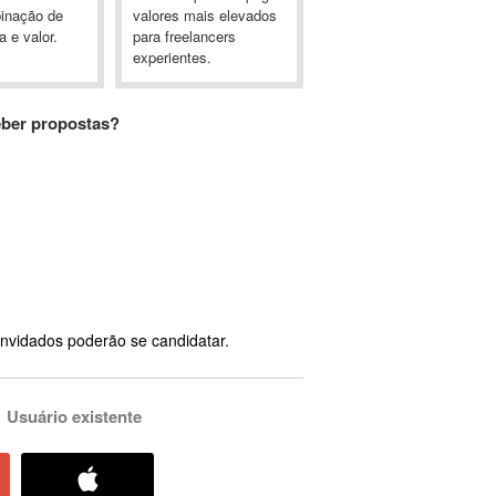
inação de
valores mais elevados
a e valor.
para freelancers
experientes.
eber propostas?
nvidados poderão se candidatar.
Usuário existente