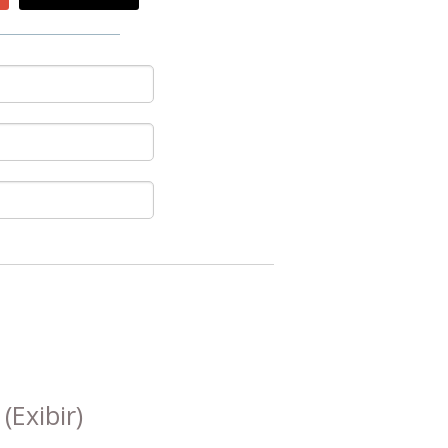
s
(Exibir)