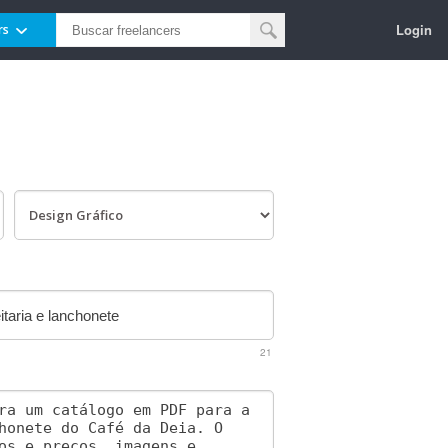
Login
rs
21