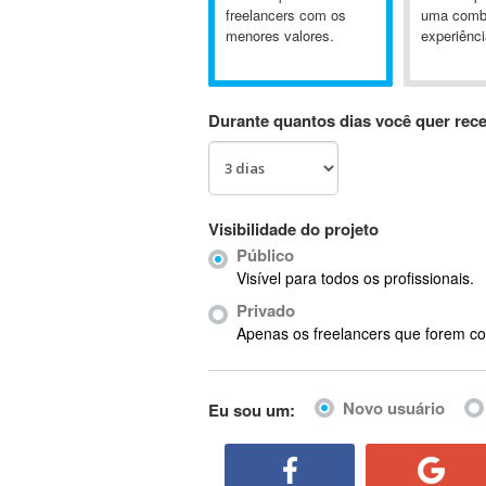
A&P
freelancers com os
uma comb
menores valores.
experiênci
A-GPS
A2Billing
AAUS Scientific Diver
Durante quantos dias você quer rec
Ab Initio
ABAP
Abaqus
ABBYY FineReader
Visibilidade do projeto
ABIS
Público
AbleCommerce
Visível para todos os profissionais.
Ableton
Privado
Ableton Live
Apenas os freelancers que forem co
Ableton Push
Abstract
Novo usuário
Eu sou um:
Abstract Window Toolkit (AWT)
Absynth
AC Drives