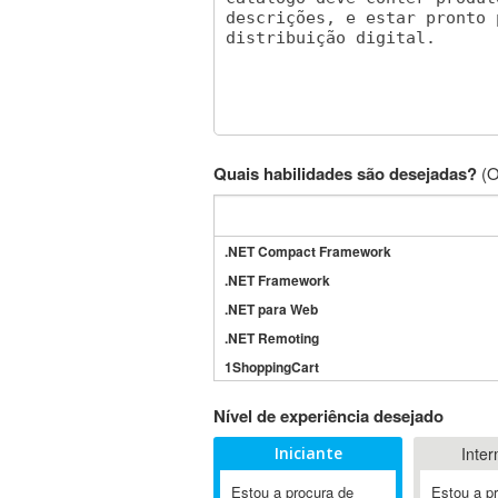
Quais habilidades são desejadas?
(O
.NET Compact Framework
.NET Framework
.NET para Web
.NET Remoting
1ShoppingCart
3DS Max
Nível de experiência desejado
3GSM
Iniciante
Inter
4D Dimension
802.11
Estou a procura de
Estou a p