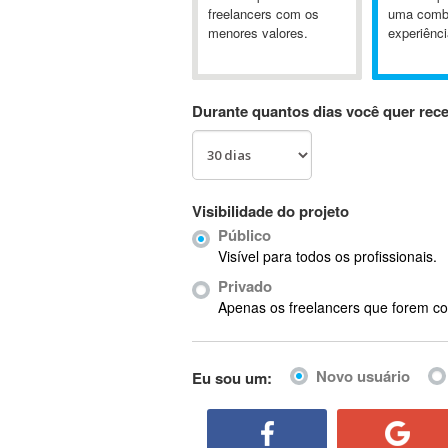
A&P
freelancers com os
uma comb
menores valores.
experiênci
A-GPS
A2Billing
AAUS Scientific Diver
Durante quantos dias você quer rec
Ab Initio
ABAP
Abaqus
ABBYY FineReader
Visibilidade do projeto
ABIS
Público
AbleCommerce
Visível para todos os profissionais.
Ableton
Privado
Ableton Live
Apenas os freelancers que forem co
Ableton Push
Abstract
Novo usuário
Eu sou um:
Abstract Window Toolkit (AWT)
Absynth
AC Drives