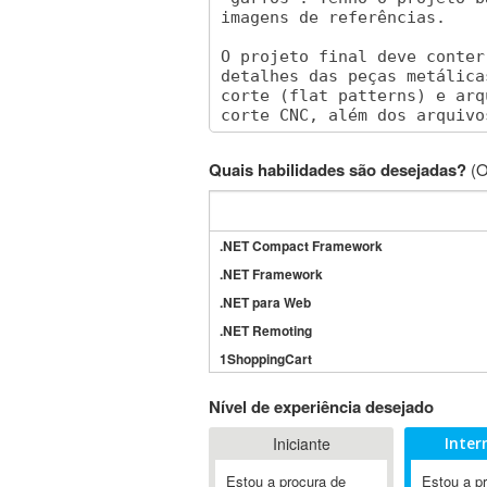
Quais habilidades são desejadas?
(O
.NET Compact Framework
.NET Framework
.NET para Web
.NET Remoting
1ShoppingCart
3DS Max
Nível de experiência desejado
3GSM
Iniciante
Inter
4D Dimension
802.11
Estou a procura de
Estou a p