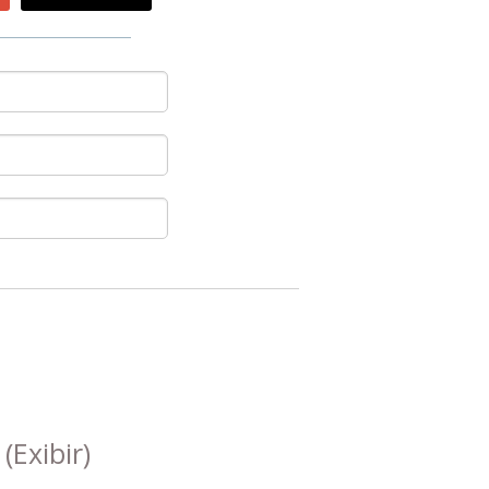
s
(Exibir)