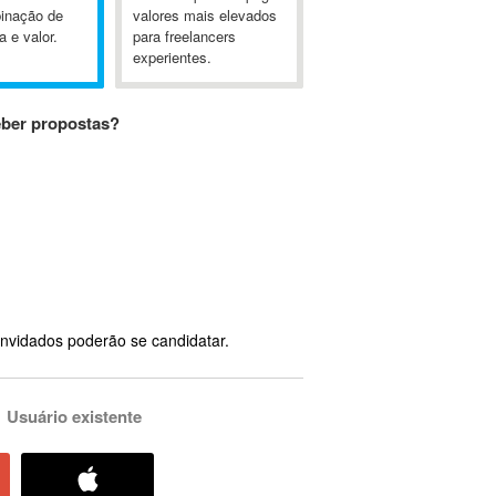
inação de
valores mais elevados
a e valor.
para freelancers
experientes.
eber propostas?
nvidados poderão se candidatar.
Usuário existente