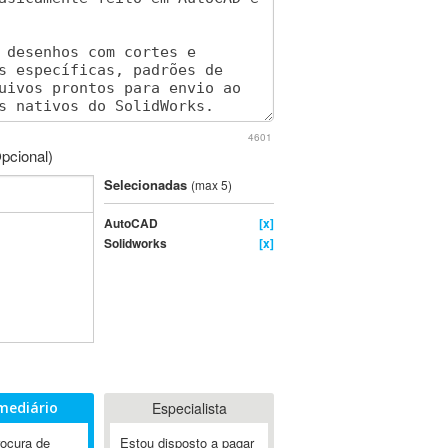
4601
pcional)
Selecionadas
(max 5)
AutoCAD
[x]
Solidworks
[x]
mediário
Especialista
rocura de
Estou disposto a pagar