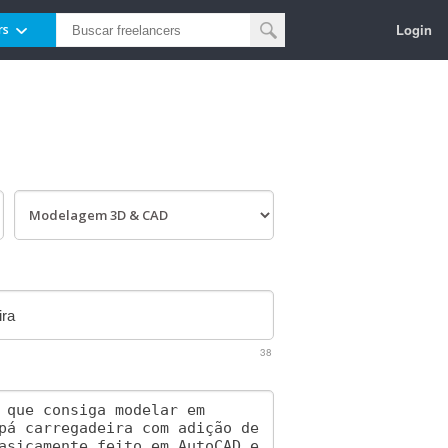
Login
rs
38