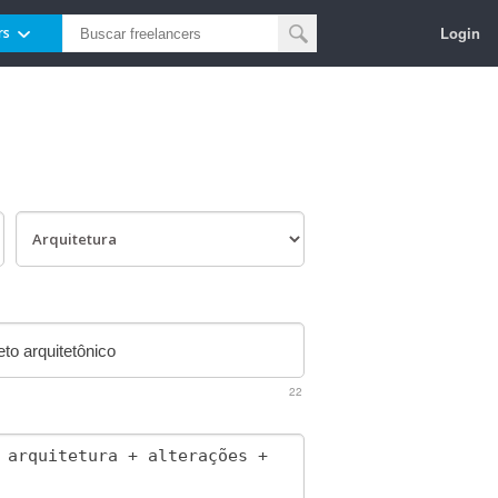
Login
rs
22