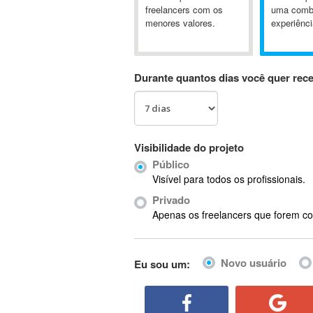
A&P
freelancers com os
uma comb
menores valores.
experiênci
A-GPS
A2Billing
AAUS Scientific Diver
Durante quantos dias você quer rec
Ab Initio
ABAP
Abaqus
ABBYY FineReader
Visibilidade do projeto
ABIS
Público
AbleCommerce
Visível para todos os profissionais.
Ableton
Privado
Ableton Live
Apenas os freelancers que forem co
Ableton Push
Abstract
Novo usuário
Eu sou um:
Abstract Window Toolkit (AWT)
Absynth
AC Drives