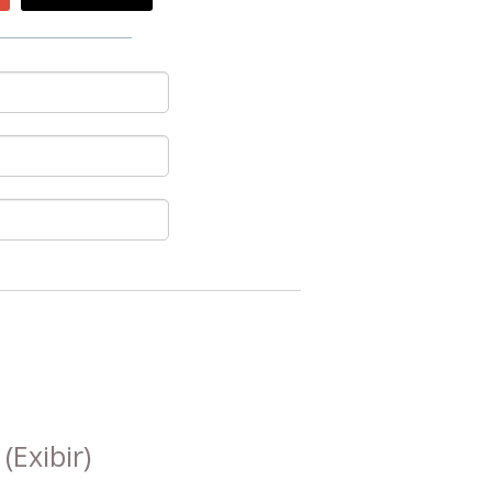
s
(Exibir)