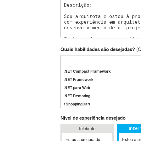
Quais habilidades são desejadas?
(O
.NET Compact Framework
.NET Framework
.NET para Web
.NET Remoting
1ShoppingCart
3DS Max
Nível de experiência desejado
3GSM
Iniciante
Inter
4D Dimension
802.11
Estou a procura de
Estou a p