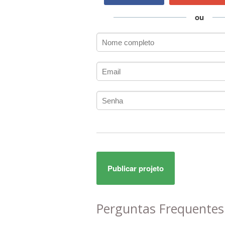
AC3
ACARS
ou
AccountMate
ACDSee
ACID Pro
ACPI
Acrobat
Acrobat X
Acronis
ACT
Actian
Actimize
ActionScript
Publicar projeto
ActionScript 3
Active Directory
ActiveCollab
Perguntas Frequente
ActiveX