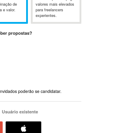
inação de
valores mais elevados
a e valor.
para freelancers
experientes.
eber propostas?
nvidados poderão se candidatar.
Usuário existente