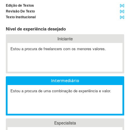
Edição de Textos
[x]
4D Dimension
Revisão De Texto
[x]
802.11
Texto Institucional
[x]
A&P
Nível de experiência desejado
A-GPS
A2Billing
Iniciante
AAUS Scientific Diver
Estou a procura de freelancers com os menores valores.
Ab Initio
ABAP
Abaqus
ABBYY FineReader
Intermediário
ABIS
AbleCommerce
Estou a procura de uma combinação de experiência e valor.
Ableton
Ableton Live
Ableton Push
Abstract
Especialista
Abstract Window Toolkit (AWT)