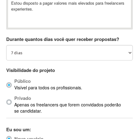
Estou disposto a pagar valores mais elevados para freelancers
Absynth
experientes.
AC Drives
AC3
ACARS
AccountMate
Durante quantos dias você quer receber propostas?
ACDSee
ACID Pro
ACPI
Visibilidade do projeto
Acrobat
Acrobat X
Público
Acronis
Visível para todos os profissionais.
ACT
Privado
Actian
Apenas os freelancers que forem convidados poderão
se candidatar.
Actimize
ActionScript
ActionScript 3
Eu sou um:
Active Directory
Novo usuário