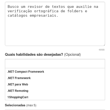
4898
Quais habilidades são desejadas?
(Opcional)
.NET Compact Framework
.NET Framework
.NET para Web
.NET Remoting
1ShoppingCart
3DS Max
Selecionadas
(max 5)
3GSM