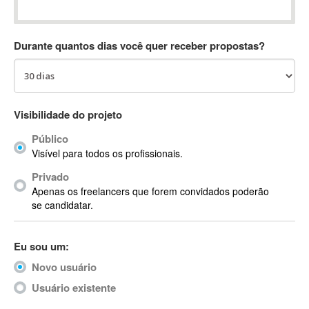
Absynth
AC Drives
Durante quantos dias você quer receber propostas?
AC3
ACARS
AccountMate
ACDSee
Visibilidade do projeto
ACID Pro
Público
ACPI
Visível para todos os profissionais.
Acrobat
Acrobat X
Privado
Apenas os freelancers que forem convidados poderão
Acronis
se candidatar.
ACT
Actian
Eu sou um:
Actimize
ActionScript
Novo usuário
ActionScript 3
Usuário existente
Active Directory