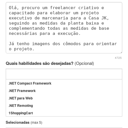
4725
Quais habilidades são desejadas?
(Opcional)
.NET Compact Framework
.NET Framework
.NET para Web
.NET Remoting
1ShoppingCart
3DS Max
Selecionadas
(max 5)
3GSM