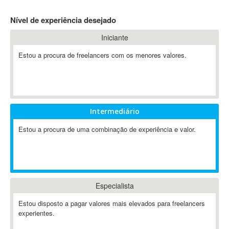
4D Dimension
Nível de experiência desejado
802.11
Iniciante
A&P
A-GPS
Estou a procura de freelancers com os menores valores.
A2Billing
AAUS Scientific Diver
Ab Initio
ABAP
Intermediário
Abaqus
Estou a procura de uma combinação de experiência e valor.
ABBYY FineReader
ABIS
AbleCommerce
Ableton
Especialista
Ableton Live
Ableton Push
Estou disposto a pagar valores mais elevados para freelancers
Abstract
experientes.
Abstract Window Toolkit (AWT)