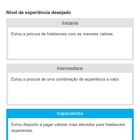
4D Dimension
Nível de experiência desejado
802.11
Iniciante
A&P
A-GPS
Estou a procura de freelancers com os menores valores.
A2Billing
AAUS Scientific Diver
Ab Initio
ABAP
Intermediário
Abaqus
Estou a procura de uma combinação de experiência e valor.
ABBYY FineReader
ABIS
AbleCommerce
Ableton
Especialista
Ableton Live
Ableton Push
Estou disposto a pagar valores mais elevados para freelancers
Abstract
experientes.
Abstract Window Toolkit (AWT)