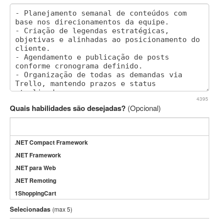
4395
Quais habilidades são desejadas?
(Opcional)
.NET Compact Framework
.NET Framework
.NET para Web
.NET Remoting
1ShoppingCart
3DS Max
Selecionadas
(max 5)
3GSM