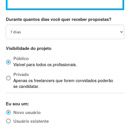
Absynth
AC Drives
Durante quantos dias você quer receber propostas?
AC3
ACARS
AccountMate
ACDSee
Visibilidade do projeto
ACID Pro
Público
ACPI
Visível para todos os profissionais.
Acrobat
Acrobat X
Privado
Apenas os freelancers que forem convidados poderão
Acronis
se candidatar.
ACT
Actian
Eu sou um:
Actimize
ActionScript
Novo usuário
ActionScript 3
Usuário existente
Active Directory