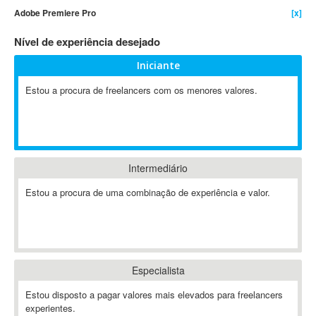
Adobe Premiere Pro
[x]
4D Dimension
802.11
Nível de experiência desejado
A&P
Iniciante
A-GPS
Estou a procura de freelancers com os menores valores.
A2Billing
AAUS Scientific Diver
Ab Initio
ABAP
Abaqus
Intermediário
ABBYY FineReader
Estou a procura de uma combinação de experiência e valor.
ABIS
AbleCommerce
Ableton
Ableton Live
Especialista
Ableton Push
Abstract
Estou disposto a pagar valores mais elevados para freelancers
experientes.
Abstract Window Toolkit (AWT)