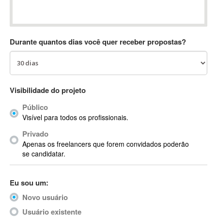
Absynth
AC Drives
AC3
Durante quantos dias você quer receber propostas?
ACARS
AccountMate
ACDSee
ACID Pro
Visibilidade do projeto
ACPI
Público
Acrobat
Visível para todos os profissionais.
Acrobat X
Privado
Acronis
Apenas os freelancers que forem convidados poderão
ACT
se candidatar.
Actian
Actimize
Eu sou um:
ActionScript
Novo usuário
ActionScript 3
Active Directory
Usuário existente