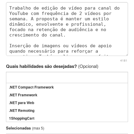
4181
Quais habilidades são desejadas?
(Opcional)
.NET Compact Framework
.NET Framework
.NET para Web
.NET Remoting
1ShoppingCart
3DS Max
Selecionadas
(max 5)
3GSM