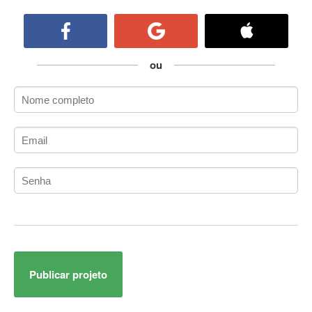
ActiveCollab
ActiveX
ActiveX Data Objects (ADO)
Ada
ou
Adianti Framework
ADK
Administração
Administração Acadêmica
Administração de Artistas e Repertórios
Administração de Banco de Dados
Administração de Redes
Administração PostgreSQL
Administrador de Sistemas
ADO.NET
ADO.NET Entity Framework
Publicar projeto
Adobe After Effects
Adobe AIR