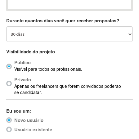
Absynth
AC Drives
Durante quantos dias você quer receber propostas?
AC3
ACARS
AccountMate
ACDSee
Visibilidade do projeto
ACID Pro
Público
ACPI
Visível para todos os profissionais.
Acrobat
Acrobat X
Privado
Apenas os freelancers que forem convidados poderão
Acronis
se candidatar.
ACT
Actian
Eu sou um:
Actimize
ActionScript
Novo usuário
ActionScript 3
Usuário existente
Active Directory