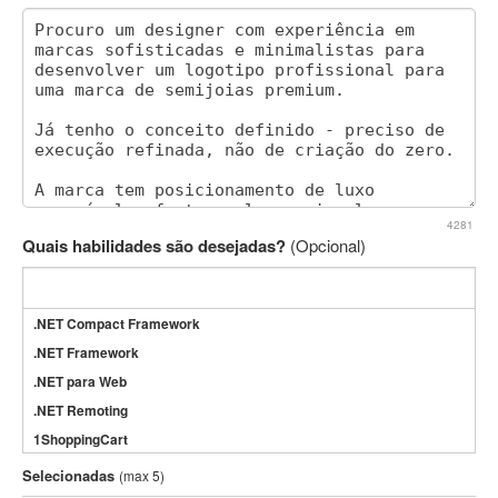
4281
Quais habilidades são desejadas?
(Opcional)
.NET Compact Framework
.NET Framework
.NET para Web
.NET Remoting
1ShoppingCart
3DS Max
Selecionadas
(max 5)
3GSM