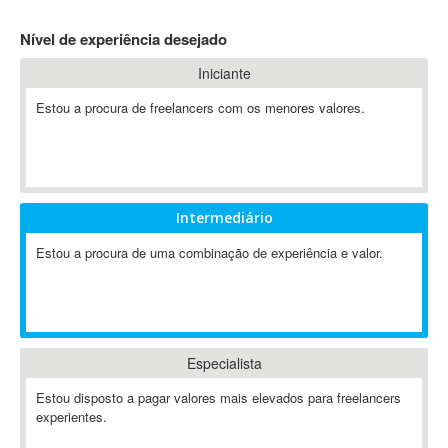
4D Dimension
Nível de experiência desejado
802.11
Iniciante
A&P
A-GPS
Estou a procura de freelancers com os menores valores.
A2Billing
AAUS Scientific Diver
Ab Initio
ABAP
Intermediário
Abaqus
Estou a procura de uma combinação de experiência e valor.
ABBYY FineReader
ABIS
AbleCommerce
Ableton
Especialista
Ableton Live
Ableton Push
Estou disposto a pagar valores mais elevados para freelancers
Abstract
experientes.
Abstract Window Toolkit (AWT)