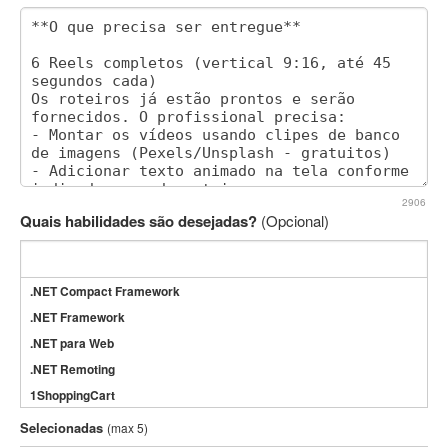
2906
Quais habilidades são desejadas?
(Opcional)
.NET Compact Framework
.NET Framework
.NET para Web
.NET Remoting
1ShoppingCart
3DS Max
Selecionadas
(max 5)
3GSM