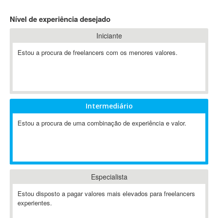
4D Dimension
Nível de experiência desejado
802.11
Iniciante
A&P
A-GPS
Estou a procura de freelancers com os menores valores.
A2Billing
AAUS Scientific Diver
Ab Initio
ABAP
Intermediário
Abaqus
Estou a procura de uma combinação de experiência e valor.
ABBYY FineReader
ABIS
AbleCommerce
Ableton
Especialista
Ableton Live
Ableton Push
Estou disposto a pagar valores mais elevados para freelancers
Abstract
experientes.
Abstract Window Toolkit (AWT)