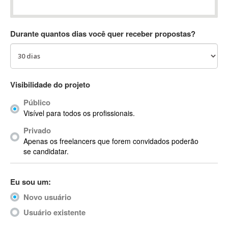
Absynth
AC Drives
Durante quantos dias você quer receber propostas?
AC3
ACARS
AccountMate
ACDSee
Visibilidade do projeto
ACID Pro
Público
ACPI
Visível para todos os profissionais.
Acrobat
Acrobat X
Privado
Apenas os freelancers que forem convidados poderão
Acronis
se candidatar.
ACT
Actian
Eu sou um:
Actimize
ActionScript
Novo usuário
ActionScript 3
Usuário existente
Active Directory