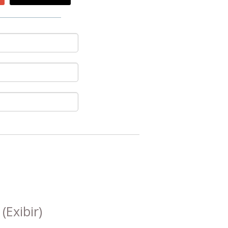
s
(Exibir)