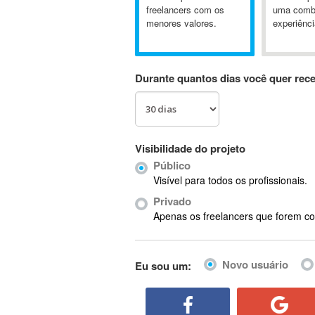
A&P
freelancers com os
uma comb
menores valores.
experiênci
A-GPS
A2Billing
AAUS Scientific Diver
Durante quantos dias você quer rec
Ab Initio
ABAP
Abaqus
ABBYY FineReader
Visibilidade do projeto
ABIS
Público
AbleCommerce
Visível para todos os profissionais.
Ableton
Privado
Ableton Live
Apenas os freelancers que forem co
Ableton Push
Abstract
Novo usuário
Eu sou um:
Abstract Window Toolkit (AWT)
Absynth
AC Drives