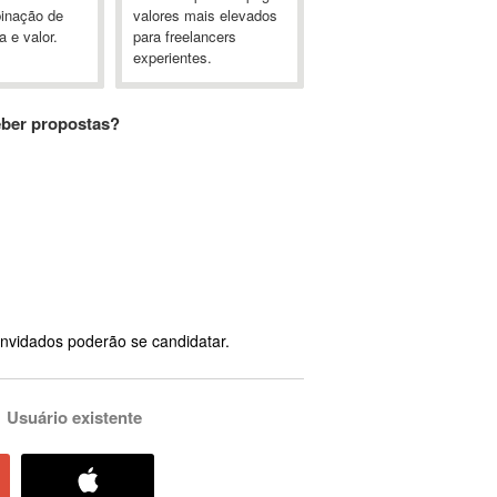
inação de
valores mais elevados
a e valor.
para freelancers
experientes.
eber propostas?
nvidados poderão se candidatar.
Usuário existente