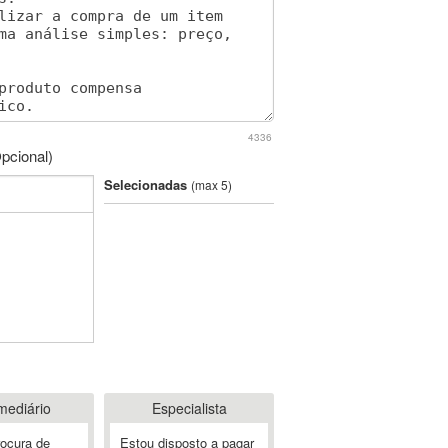
4336
pcional)
Selecionadas
(max 5)
mediário
Especialista
rocura de
Estou disposto a pagar