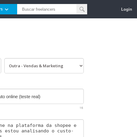
Login
rs
16