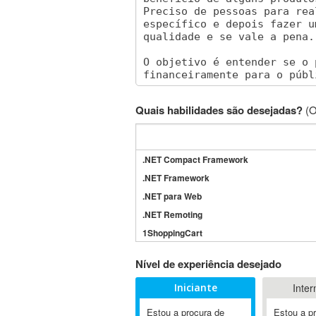
Quais habilidades são desejadas?
(O
.NET Compact Framework
.NET Framework
.NET para Web
.NET Remoting
1ShoppingCart
3DS Max
Nível de experiência desejado
3GSM
Iniciante
Inter
4D Dimension
802.11
Estou a procura de
Estou a p