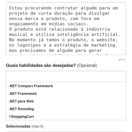
4476
Quais habilidades são desejadas?
(Opcional)
.NET Compact Framework
.NET Framework
.NET para Web
.NET Remoting
1ShoppingCart
3DS Max
Selecionadas
(max 5)
3GSM