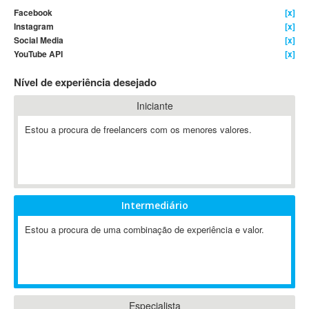
Facebook
[x]
4D Dimension
Instagram
[x]
802.11
Social Media
[x]
A&P
YouTube API
[x]
A-GPS
Nível de experiência desejado
A2Billing
Iniciante
AAUS Scientific Diver
Ab Initio
Estou a procura de freelancers com os menores valores.
ABAP
Abaqus
ABBYY FineReader
ABIS
Intermediário
AbleCommerce
Estou a procura de uma combinação de experiência e valor.
Ableton
Ableton Live
Ableton Push
Abstract
Abstract Window Toolkit (AWT)
Especialista