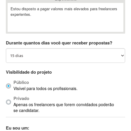
Absynth
Estou disposto a pagar valores mais elevados para freelancers
AC Drives
experientes.
AC3
ACARS
AccountMate
Durante quantos dias você quer receber propostas?
ACDSee
ACID Pro
ACPI
Acrobat
Visibilidade do projeto
Acrobat X
Acronis
Público
Visível para todos os profissionais.
ACT
Actian
Privado
Apenas os freelancers que forem convidados poderão
Actimize
se candidatar.
ActionScript
ActionScript 3
Eu sou um:
Active Directory