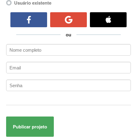
Usuário existente
ActiveCollab
ActiveX
ActiveX Data Objects (ADO)
Ada
ou
Adianti Framework
ADK
Administração
Administração Acadêmica
Administração de Artistas e Repertórios
Administração de Banco de Dados
Administração de Redes
Administração PostgreSQL
Administrador de Sistemas
ADO.NET
ADO.NET Entity Framework
Adobe After Effects
Publicar projeto
Adobe AIR