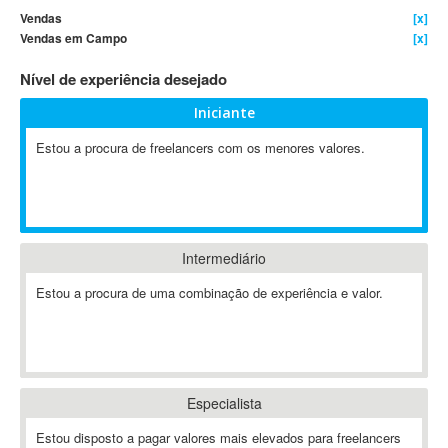
Vendas
[x]
4D Dimension
Vendas em Campo
[x]
802.11
Nível de experiência desejado
A&P
A-GPS
Iniciante
A2Billing
Estou a procura de freelancers com os menores valores.
AAUS Scientific Diver
Ab Initio
ABAP
Abaqus
Intermediário
ABBYY FineReader
ABIS
Estou a procura de uma combinação de experiência e valor.
AbleCommerce
Ableton
Ableton Live
Ableton Push
Especialista
Abstract
Estou disposto a pagar valores mais elevados para freelancers
Abstract Window Toolkit (AWT)