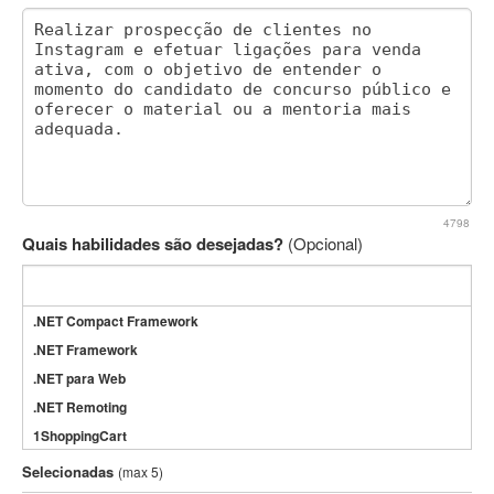
4798
Quais habilidades são desejadas?
(Opcional)
.NET Compact Framework
.NET Framework
.NET para Web
.NET Remoting
1ShoppingCart
3DS Max
Selecionadas
(max 5)
3GSM