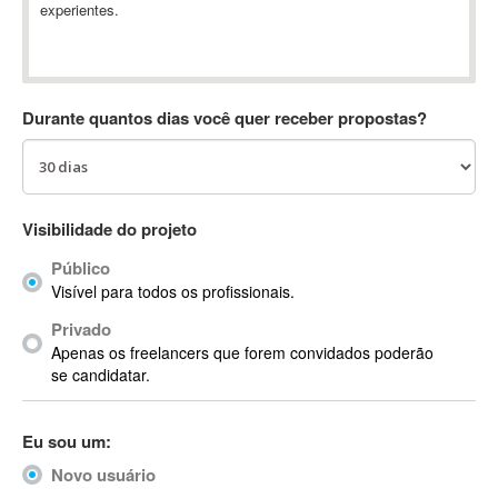
experientes.
Absynth
AC Drives
AC3
ACARS
Durante quantos dias você quer receber propostas?
AccountMate
ACDSee
ACID Pro
ACPI
Visibilidade do projeto
Acrobat
Público
Acrobat X
Visível para todos os profissionais.
Acronis
Privado
ACT
Apenas os freelancers que forem convidados poderão
Actian
se candidatar.
Actimize
ActionScript
Eu sou um:
ActionScript 3
Novo usuário
Active Directory