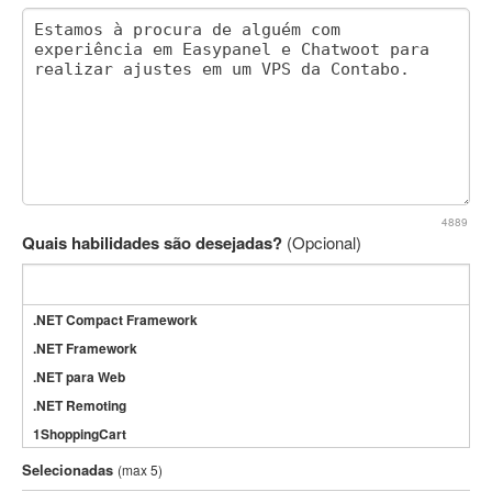
4889
Quais habilidades são desejadas?
(Opcional)
.NET Compact Framework
.NET Framework
.NET para Web
.NET Remoting
1ShoppingCart
3DS Max
Selecionadas
(max 5)
3GSM