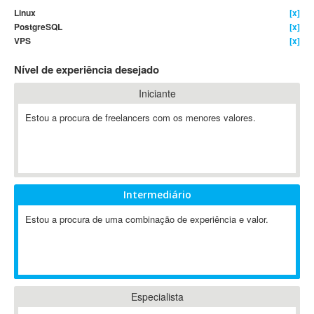
Linux
[x]
4D Dimension
PostgreSQL
[x]
802.11
VPS
[x]
A&P
Nível de experiência desejado
A-GPS
A2Billing
Iniciante
AAUS Scientific Diver
Estou a procura de freelancers com os menores valores.
Ab Initio
ABAP
Abaqus
ABBYY FineReader
Intermediário
ABIS
AbleCommerce
Estou a procura de uma combinação de experiência e valor.
Ableton
Ableton Live
Ableton Push
Abstract
Especialista
Abstract Window Toolkit (AWT)