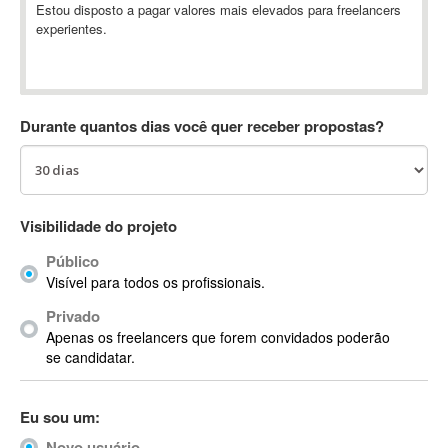
Estou disposto a pagar valores mais elevados para freelancers
Absynth
experientes.
AC Drives
AC3
ACARS
AccountMate
Durante quantos dias você quer receber propostas?
ACDSee
ACID Pro
ACPI
Visibilidade do projeto
Acrobat
Acrobat X
Público
Acronis
Visível para todos os profissionais.
ACT
Privado
Actian
Apenas os freelancers que forem convidados poderão
se candidatar.
Actimize
ActionScript
ActionScript 3
Eu sou um:
Active Directory
Novo usuário