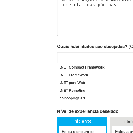
Quais habilidades são desejadas?
(O
.NET Compact Framework
.NET Framework
.NET para Web
.NET Remoting
1ShoppingCart
3DS Max
Nível de experiência desejado
3GSM
Iniciante
Inter
4D Dimension
802.11
Estou a procura de
Estou a p