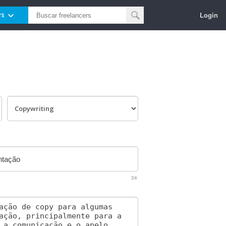
Login
rs
34