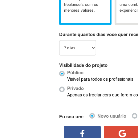
A&P
freelancers com os
uma comb
menores valores.
experiênci
A-GPS
A2Billing
AAUS Scientific Diver
Durante quantos dias você quer rec
Ab Initio
ABAP
Abaqus
ABBYY FineReader
Visibilidade do projeto
ABIS
Público
AbleCommerce
Visível para todos os profissionais.
Ableton
Privado
Ableton Live
Apenas os freelancers que forem co
Ableton Push
Abstract
Novo usuário
Eu sou um:
Abstract Window Toolkit (AWT)
Absynth
AC Drives