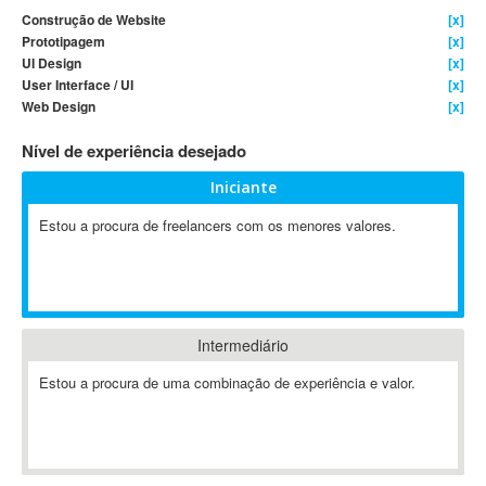
Construção de Website
[x]
4D Dimension
Prototipagem
[x]
802.11
UI Design
[x]
A&P
User Interface / UI
[x]
Web Design
[x]
A-GPS
A2Billing
Nível de experiência desejado
AAUS Scientific Diver
Iniciante
Ab Initio
ABAP
Estou a procura de freelancers com os menores valores.
Abaqus
ABBYY FineReader
ABIS
AbleCommerce
Intermediário
Ableton
Estou a procura de uma combinação de experiência e valor.
Ableton Live
Ableton Push
Abstract
Abstract Window Toolkit (AWT)