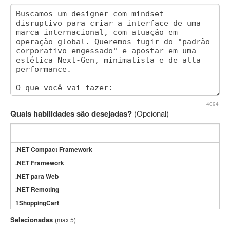
4094
Quais habilidades são desejadas?
(Opcional)
.NET Compact Framework
.NET Framework
.NET para Web
.NET Remoting
1ShoppingCart
3DS Max
Selecionadas
(max 5)
3GSM