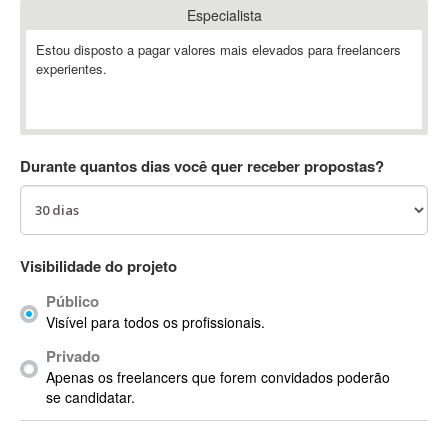
Especialista
Absynth
AC Drives
Estou disposto a pagar valores mais elevados para freelancers
experientes.
AC3
ACARS
AccountMate
ACDSee
Durante quantos dias você quer receber propostas?
ACID Pro
ACPI
Acrobat
Acrobat X
Visibilidade do projeto
Acronis
Público
ACT
Visível para todos os profissionais.
Actian
Privado
Actimize
Apenas os freelancers que forem convidados poderão
ActionScript
se candidatar.
ActionScript 3
Active Directory