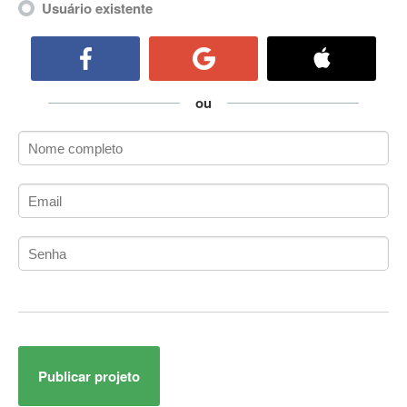
Usuário existente
ActiveCollab
ActiveX
ActiveX Data Objects (ADO)
Ada
ou
Adianti Framework
ADK
Administração
Administração Acadêmica
Administração de Artistas e Repertórios
Administração de Banco de Dados
Administração de Redes
Administração PostgreSQL
Administrador de Sistemas
ADO.NET
ADO.NET Entity Framework
Adobe After Effects
Publicar projeto
Adobe AIR