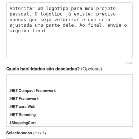
4828
Quais habilidades são desejadas?
(Opcional)
.NET Compact Framework
.NET Framework
.NET para Web
.NET Remoting
1ShoppingCart
3DS Max
Selecionadas
(max 5)
3GSM