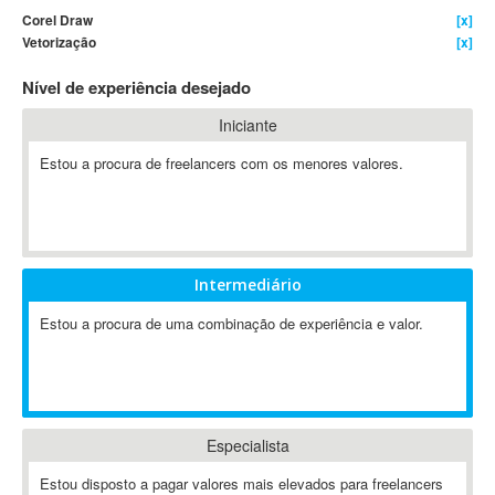
Corel Draw
[x]
4D Dimension
Vetorização
[x]
802.11
Nível de experiência desejado
A&P
A-GPS
Iniciante
A2Billing
Estou a procura de freelancers com os menores valores.
AAUS Scientific Diver
Ab Initio
ABAP
Abaqus
Intermediário
ABBYY FineReader
ABIS
Estou a procura de uma combinação de experiência e valor.
AbleCommerce
Ableton
Ableton Live
Ableton Push
Especialista
Abstract
Estou disposto a pagar valores mais elevados para freelancers
Abstract Window Toolkit (AWT)