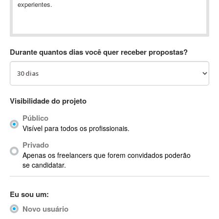
experientes.
Absynth
AC Drives
AC3
ACARS
Durante quantos dias você quer receber propostas?
AccountMate
ACDSee
ACID Pro
ACPI
Visibilidade do projeto
Acrobat
Público
Acrobat X
Visível para todos os profissionais.
Acronis
Privado
ACT
Apenas os freelancers que forem convidados poderão
Actian
se candidatar.
Actimize
ActionScript
Eu sou um:
ActionScript 3
Novo usuário
Active Directory