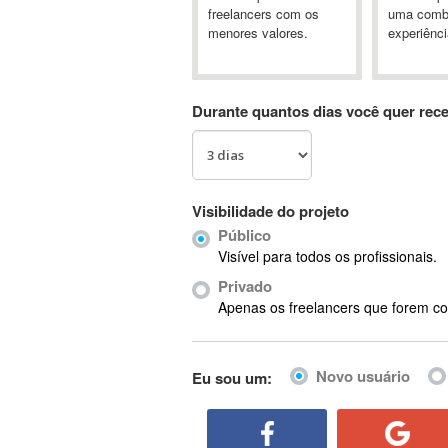
A&P
freelancers com os
uma comb
menores valores.
experiênci
A-GPS
A2Billing
AAUS Scientific Diver
Durante quantos dias você quer rec
Ab Initio
ABAP
Abaqus
ABBYY FineReader
Visibilidade do projeto
ABIS
Público
AbleCommerce
Visível para todos os profissionais.
Ableton
Privado
Ableton Live
Apenas os freelancers que forem co
Ableton Push
Abstract
Novo usuário
Eu sou um:
Abstract Window Toolkit (AWT)
Absynth
AC Drives