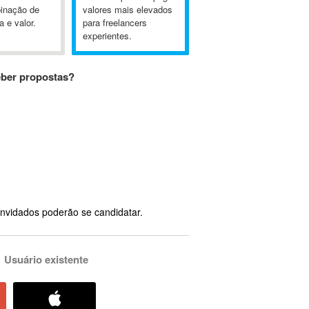
inação de
valores mais elevados
a e valor.
para freelancers
experientes.
eber propostas?
nvidados poderão se candidatar.
Usuário existente