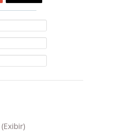
s
(Exibir)