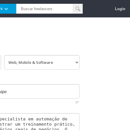
Login
rs
37