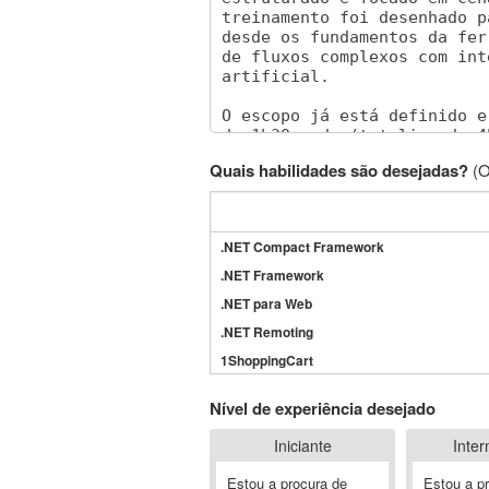
Quais habilidades são desejadas?
(O
.NET Compact Framework
.NET Framework
.NET para Web
.NET Remoting
1ShoppingCart
3DS Max
Nível de experiência desejado
3GSM
Iniciante
Inter
4D Dimension
802.11
Estou a procura de
Estou a p