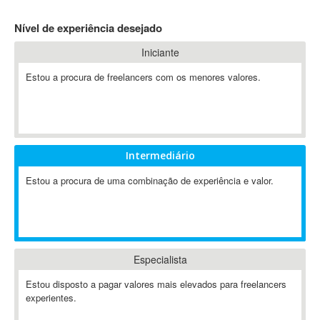
4D Dimension
Nível de experiência desejado
802.11
Iniciante
A&P
A-GPS
Estou a procura de freelancers com os menores valores.
A2Billing
AAUS Scientific Diver
Ab Initio
ABAP
Intermediário
Abaqus
Estou a procura de uma combinação de experiência e valor.
ABBYY FineReader
ABIS
AbleCommerce
Ableton
Especialista
Ableton Live
Ableton Push
Estou disposto a pagar valores mais elevados para freelancers
Abstract
experientes.
Abstract Window Toolkit (AWT)