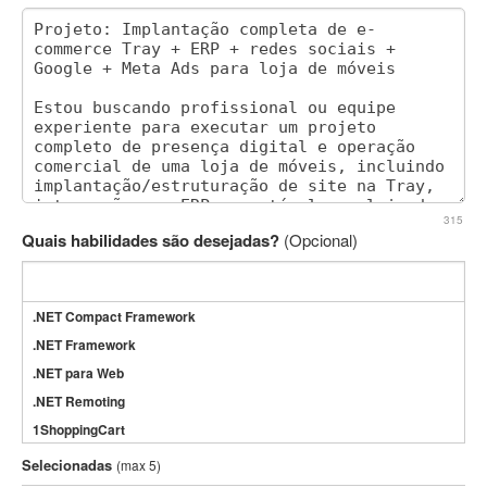
315
Quais habilidades são desejadas?
(Opcional)
.NET Compact Framework
.NET Framework
.NET para Web
.NET Remoting
1ShoppingCart
3DS Max
Selecionadas
(max 5)
3GSM