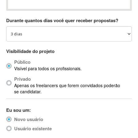
Absynth
AC Drives
Durante quantos dias você quer receber propostas?
AC3
ACARS
AccountMate
ACDSee
Visibilidade do projeto
ACID Pro
Público
ACPI
Visível para todos os profissionais.
Acrobat
Acrobat X
Privado
Apenas os freelancers que forem convidados poderão
Acronis
se candidatar.
ACT
Actian
Eu sou um:
Actimize
ActionScript
Novo usuário
ActionScript 3
Usuário existente
Active Directory