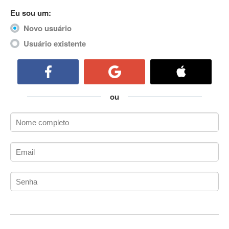
ActiveCollab
Eu sou um:
ActiveX
Novo usuário
ActiveX Data Objects (ADO)
Usuário existente
Ada
Adianti Framework
ADK
Administração
ou
Administração Acadêmica
Administração de Artistas e Repertórios
Administração de Banco de Dados
Administração de Redes
Administração PostgreSQL
Administrador de Sistemas
ADO.NET
ADO.NET Entity Framework
Adobe After Effects
Adobe AIR