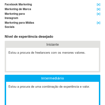
Facebook Marketing
[x]
4D Dimension
Marketing de Marca
[x]
802.11
Marketing para
[x]
Instagram
A&P
Marketing para Mídias
[x]
A-GPS
Sociais
A2Billing
Nível de experiência desejado
AAUS Scientific Diver
Ab Initio
Iniciante
ABAP
Estou a procura de freelancers com os menores valores.
Abaqus
ABBYY FineReader
ABIS
AbleCommerce
Intermediário
Ableton
Ableton Live
Estou a procura de uma combinação de experiência e valor.
Ableton Push
Abstract
Abstract Window Toolkit (AWT)