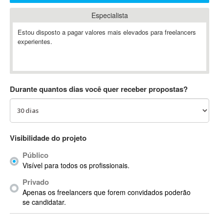
Absynth
Especialista
AC Drives
Estou disposto a pagar valores mais elevados para freelancers
AC3
experientes.
ACARS
AccountMate
ACDSee
ACID Pro
Durante quantos dias você quer receber propostas?
ACPI
Acrobat
Acrobat X
Acronis
Visibilidade do projeto
ACT
Público
Actian
Visível para todos os profissionais.
Actimize
Privado
ActionScript
Apenas os freelancers que forem convidados poderão
ActionScript 3
se candidatar.
Active Directory