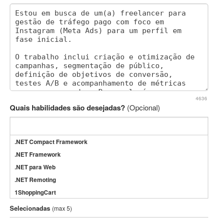
4636
Quais habilidades são desejadas?
(Opcional)
.NET Compact Framework
.NET Framework
.NET para Web
.NET Remoting
1ShoppingCart
3DS Max
Selecionadas
(max 5)
3GSM