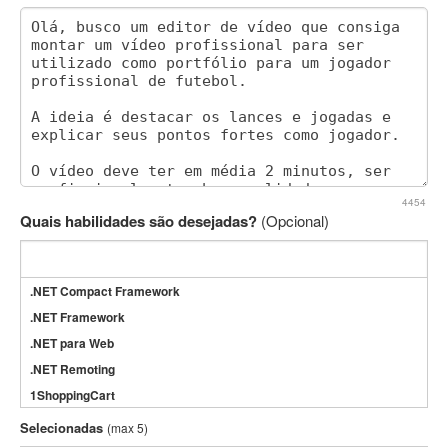
4454
Quais habilidades são desejadas?
(Opcional)
.NET Compact Framework
.NET Framework
.NET para Web
.NET Remoting
1ShoppingCart
3DS Max
Selecionadas
(max 5)
3GSM