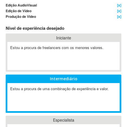
Edição AudioVisual
[x]
4D Dimension
Edição de Vídeo
[x]
802.11
Produção de Video
[x]
A&P
Nível de experiência desejado
A-GPS
A2Billing
Iniciante
AAUS Scientific Diver
Estou a procura de freelancers com os menores valores.
Ab Initio
ABAP
Abaqus
ABBYY FineReader
Intermediário
ABIS
AbleCommerce
Estou a procura de uma combinação de experiência e valor.
Ableton
Ableton Live
Ableton Push
Abstract
Especialista
Abstract Window Toolkit (AWT)