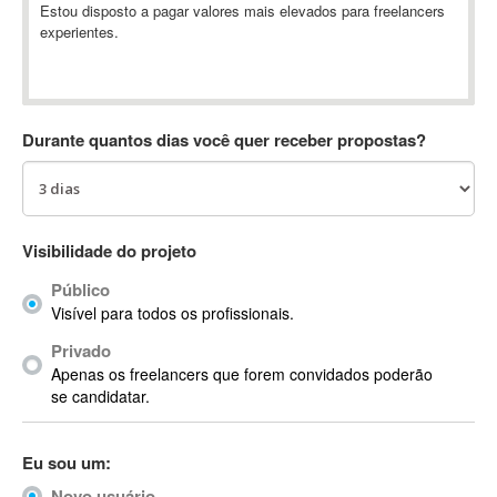
Estou disposto a pagar valores mais elevados para freelancers
Absynth
experientes.
AC Drives
AC3
ACARS
AccountMate
Durante quantos dias você quer receber propostas?
ACDSee
ACID Pro
ACPI
Visibilidade do projeto
Acrobat
Acrobat X
Público
Acronis
Visível para todos os profissionais.
ACT
Privado
Actian
Apenas os freelancers que forem convidados poderão
se candidatar.
Actimize
ActionScript
ActionScript 3
Eu sou um:
Active Directory
Novo usuário