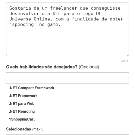
4861
Quais habilidades são desejadas?
(Opcional)
.NET Compact Framework
.NET Framework
.NET para Web
.NET Remoting
1ShoppingCart
3DS Max
Selecionadas
(max 5)
3GSM