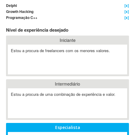
Delphi
[x]
4D Dimension
Growth Hacking
[x]
802.11
Programação C++
[x]
A&P
Nível de experiência desejado
A-GPS
A2Billing
Iniciante
AAUS Scientific Diver
Estou a procura de freelancers com os menores valores.
Ab Initio
ABAP
Abaqus
ABBYY FineReader
Intermediário
ABIS
AbleCommerce
Estou a procura de uma combinação de experiência e valor.
Ableton
Ableton Live
Ableton Push
Abstract
Especialista
Abstract Window Toolkit (AWT)