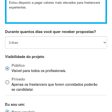
Estou disposto a pagar valores mais elevados para freelancers
Absynth
experientes.
AC Drives
AC3
ACARS
AccountMate
Durante quantos dias você quer receber propostas?
ACDSee
ACID Pro
ACPI
Visibilidade do projeto
Acrobat
Acrobat X
Público
Acronis
Visível para todos os profissionais.
ACT
Privado
Actian
Apenas os freelancers que forem convidados poderão
se candidatar.
Actimize
ActionScript
ActionScript 3
Eu sou um:
Active Directory
Novo usuário