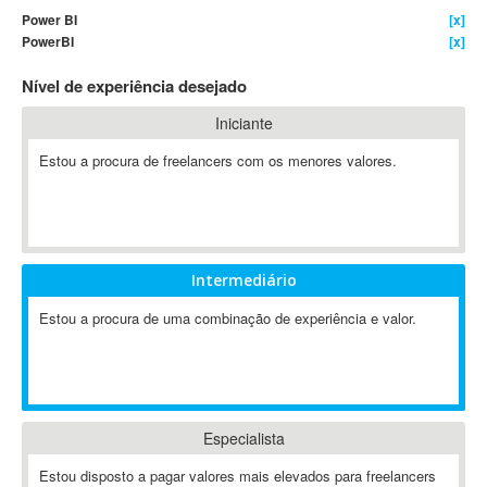
Power BI
[x]
4D Dimension
PowerBI
[x]
802.11
Nível de experiência desejado
A&P
A-GPS
Iniciante
A2Billing
Estou a procura de freelancers com os menores valores.
AAUS Scientific Diver
Ab Initio
ABAP
Abaqus
Intermediário
ABBYY FineReader
ABIS
Estou a procura de uma combinação de experiência e valor.
AbleCommerce
Ableton
Ableton Live
Ableton Push
Especialista
Abstract
Estou disposto a pagar valores mais elevados para freelancers
Abstract Window Toolkit (AWT)