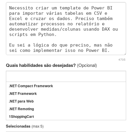
4705
Quais habilidades são desejadas?
(Opcional)
.NET Compact Framework
.NET Framework
.NET para Web
.NET Remoting
1ShoppingCart
3DS Max
Selecionadas
(max 5)
3GSM