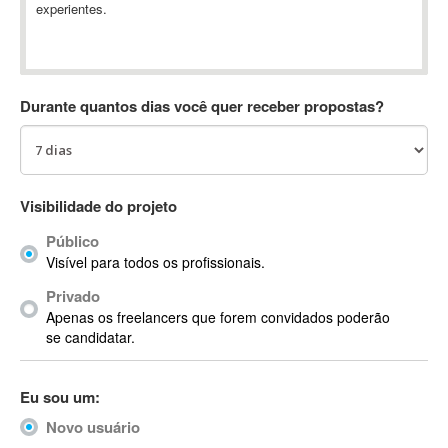
experientes.
Absynth
AC Drives
AC3
ACARS
Durante quantos dias você quer receber propostas?
AccountMate
ACDSee
ACID Pro
ACPI
Visibilidade do projeto
Acrobat
Público
Acrobat X
Visível para todos os profissionais.
Acronis
Privado
ACT
Apenas os freelancers que forem convidados poderão
Actian
se candidatar.
Actimize
ActionScript
Eu sou um:
ActionScript 3
Novo usuário
Active Directory