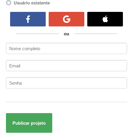
Usuário existente
ActiveCollab
ActiveX
ActiveX Data Objects (ADO)
Ada
ou
Adianti Framework
ADK
Administração
Administração Acadêmica
Administração de Artistas e Repertórios
Administração de Banco de Dados
Administração de Redes
Administração PostgreSQL
Administrador de Sistemas
ADO.NET
ADO.NET Entity Framework
Adobe After Effects
Publicar projeto
Adobe AIR