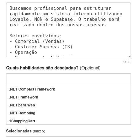
4102
Quais habilidades são desejadas?
(Opcional)
.NET Compact Framework
.NET Framework
.NET para Web
.NET Remoting
1ShoppingCart
3DS Max
Selecionadas
(max 5)
3GSM