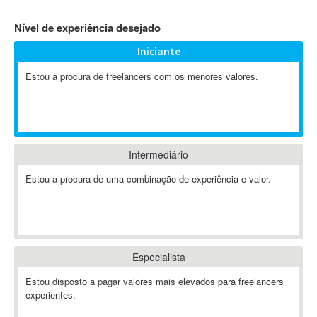
4D Dimension
Nível de experiência desejado
802.11
Iniciante
A&P
A-GPS
Estou a procura de freelancers com os menores valores.
A2Billing
AAUS Scientific Diver
Ab Initio
ABAP
Intermediário
Abaqus
Estou a procura de uma combinação de experiência e valor.
ABBYY FineReader
ABIS
AbleCommerce
Ableton
Especialista
Ableton Live
Ableton Push
Estou disposto a pagar valores mais elevados para freelancers
Abstract
experientes.
Abstract Window Toolkit (AWT)