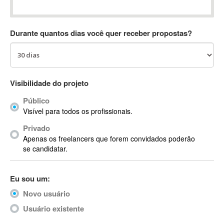
Absynth
AC Drives
Durante quantos dias você quer receber propostas?
AC3
ACARS
AccountMate
ACDSee
Visibilidade do projeto
ACID Pro
Público
ACPI
Visível para todos os profissionais.
Acrobat
Acrobat X
Privado
Apenas os freelancers que forem convidados poderão
Acronis
se candidatar.
ACT
Actian
Eu sou um:
Actimize
ActionScript
Novo usuário
ActionScript 3
Usuário existente
Active Directory