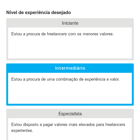
4D Dimension
Nível de experiência desejado
802.11
Iniciante
A&P
A-GPS
Estou a procura de freelancers com os menores valores.
A2Billing
AAUS Scientific Diver
Ab Initio
ABAP
Intermediário
Abaqus
Estou a procura de uma combinação de experiência e valor.
ABBYY FineReader
ABIS
AbleCommerce
Ableton
Especialista
Ableton Live
Ableton Push
Estou disposto a pagar valores mais elevados para freelancers
Abstract
experientes.
Abstract Window Toolkit (AWT)