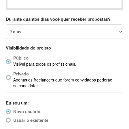
Absynth
AC Drives
Durante quantos dias você quer receber propostas?
AC3
ACARS
AccountMate
ACDSee
Visibilidade do projeto
ACID Pro
Público
ACPI
Visível para todos os profissionais.
Acrobat
Acrobat X
Privado
Apenas os freelancers que forem convidados poderão
Acronis
se candidatar.
ACT
Actian
Eu sou um:
Actimize
ActionScript
Novo usuário
ActionScript 3
Usuário existente
Active Directory