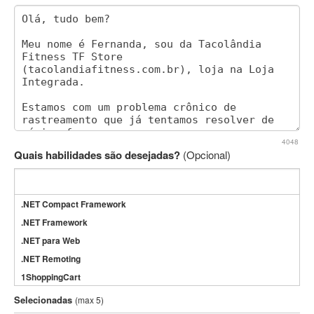
4048
Quais habilidades são desejadas?
(Opcional)
.NET Compact Framework
.NET Framework
.NET para Web
.NET Remoting
1ShoppingCart
3DS Max
Selecionadas
(max 5)
3GSM