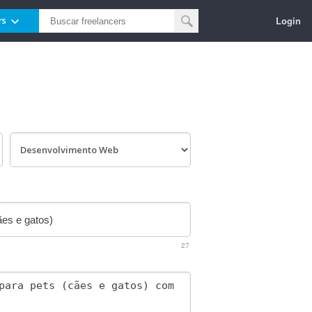
Login
rs
27