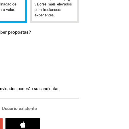
inação de
valores mais elevados
a e valor.
para freelancers
experientes.
eber propostas?
nvidados poderão se candidatar.
Usuário existente