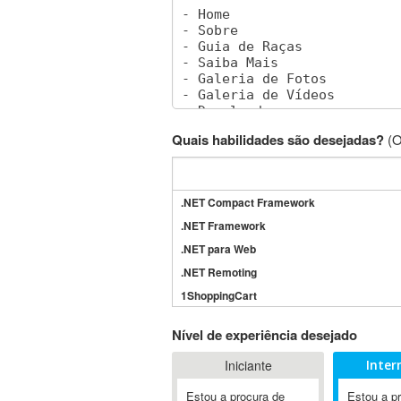
Quais habilidades são desejadas?
(O
.NET Compact Framework
.NET Framework
.NET para Web
.NET Remoting
1ShoppingCart
3DS Max
Nível de experiência desejado
3GSM
Iniciante
Inter
4D Dimension
802.11
Estou a procura de
Estou a p