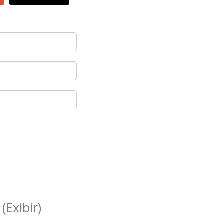
s
(Exibir)