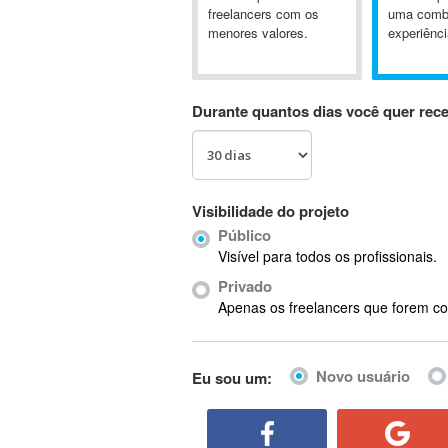
A&P
freelancers com os
uma comb
menores valores.
experiênci
A-GPS
A2Billing
AAUS Scientific Diver
Durante quantos dias você quer rec
Ab Initio
ABAP
Abaqus
ABBYY FineReader
Visibilidade do projeto
ABIS
Público
AbleCommerce
Visível para todos os profissionais.
Ableton
Privado
Ableton Live
Apenas os freelancers que forem co
Ableton Push
Abstract
Novo usuário
Eu sou um:
Abstract Window Toolkit (AWT)
Absynth
AC Drives