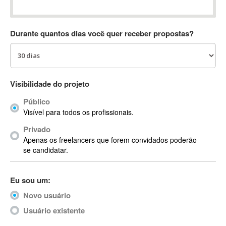
Absynth
AC Drives
Durante quantos dias você quer receber propostas?
AC3
ACARS
AccountMate
ACDSee
Visibilidade do projeto
ACID Pro
Público
ACPI
Visível para todos os profissionais.
Acrobat
Acrobat X
Privado
Apenas os freelancers que forem convidados poderão
Acronis
se candidatar.
ACT
Actian
Eu sou um:
Actimize
ActionScript
Novo usuário
ActionScript 3
Usuário existente
Active Directory