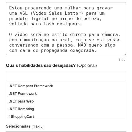
4170
Quais habilidades são desejadas?
(Opcional)
.NET Compact Framework
.NET Framework
.NET para Web
.NET Remoting
1ShoppingCart
3DS Max
Selecionadas
(max 5)
3GSM