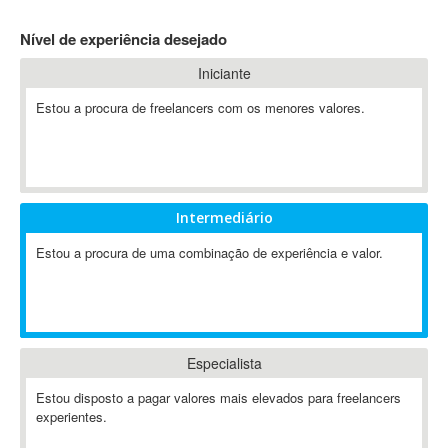
4D Dimension
Nível de experiência desejado
802.11
Iniciante
A&P
A-GPS
Estou a procura de freelancers com os menores valores.
A2Billing
AAUS Scientific Diver
Ab Initio
ABAP
Intermediário
Abaqus
Estou a procura de uma combinação de experiência e valor.
ABBYY FineReader
ABIS
AbleCommerce
Ableton
Especialista
Ableton Live
Ableton Push
Estou disposto a pagar valores mais elevados para freelancers
Abstract
experientes.
Abstract Window Toolkit (AWT)