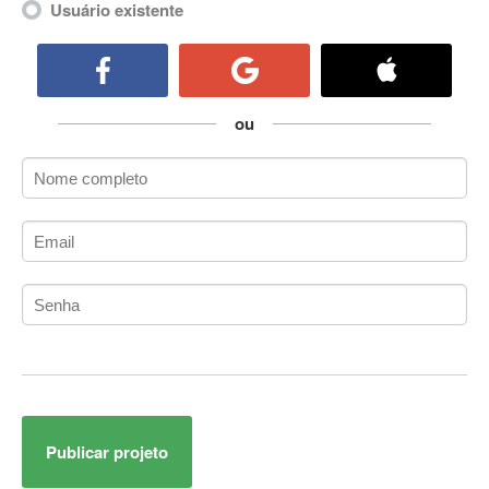
Usuário existente
ActiveCollab
ActiveX
ActiveX Data Objects (ADO)
Ada
ou
Adianti Framework
ADK
Administração
Administração Acadêmica
Administração de Artistas e Repertórios
Administração de Banco de Dados
Administração de Redes
Administração PostgreSQL
Administrador de Sistemas
ADO.NET
ADO.NET Entity Framework
Adobe After Effects
Publicar projeto
Adobe AIR