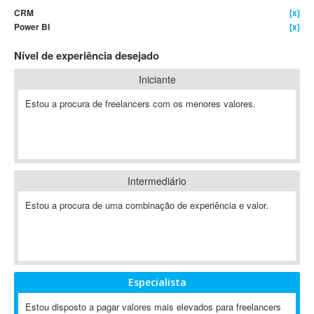
CRM
[x]
4D Dimension
Power BI
[x]
802.11
Nível de experiência desejado
A&P
A-GPS
Iniciante
A2Billing
Estou a procura de freelancers com os menores valores.
AAUS Scientific Diver
Ab Initio
ABAP
Abaqus
Intermediário
ABBYY FineReader
ABIS
Estou a procura de uma combinação de experiência e valor.
AbleCommerce
Ableton
Ableton Live
Ableton Push
Especialista
Abstract
Estou disposto a pagar valores mais elevados para freelancers
Abstract Window Toolkit (AWT)