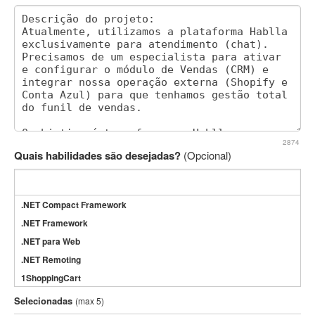
2874
Quais habilidades são desejadas?
(Opcional)
.NET Compact Framework
.NET Framework
.NET para Web
.NET Remoting
1ShoppingCart
3DS Max
Selecionadas
(max 5)
3GSM