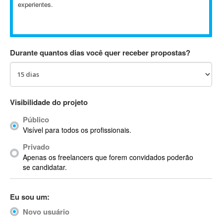
experientes.
Absynth
AC Drives
AC3
ACARS
Durante quantos dias você quer receber propostas?
AccountMate
ACDSee
ACID Pro
ACPI
Visibilidade do projeto
Acrobat
Público
Acrobat X
Visível para todos os profissionais.
Acronis
Privado
ACT
Apenas os freelancers que forem convidados poderão
Actian
se candidatar.
Actimize
ActionScript
Eu sou um:
ActionScript 3
Novo usuário
Active Directory